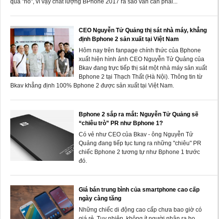
quá "nổ", vì vậy chất lượng BPhone 2017 ra sao vẫn cần phải...
CEO Nguyễn Tử Quảng thị sát nhà máy, khẳng
định Bphone 2 sản xuất tại Việt Nam
Hôm nay trên fanpage chính thức của Bphone
xuất hiện hình ảnh CEO Nguyễn Tử Quảng của
Bkav đang trực tiếp thị sát một nhà máy sản xuất
Bphone 2 tại Thạch Thất (Hà Nội). Thông tin từ
Bkav khẳng định 100% Bphone 2 được sản xuất tại Việt Nam.
Bphone 2 sắp ra mắt: Nguyễn Tử Quảng sẽ
“chiêu trò” PR như Bphone 1?
Có vẻ như CEO của Bkav - ông Nguyễn Tử
Quảng đang tiếp tục tung ra những "chiêu" PR
chiếc Bphone 2 tương tự như Bphone 1 trước
đó.
Giá bán trung bình của smartphone cao cấp
ngày càng tăng
Những chiếc di động cao cấp chưa bao giờ có
giá rẻ. Tuy nhiên, không ít người nhận ra họ