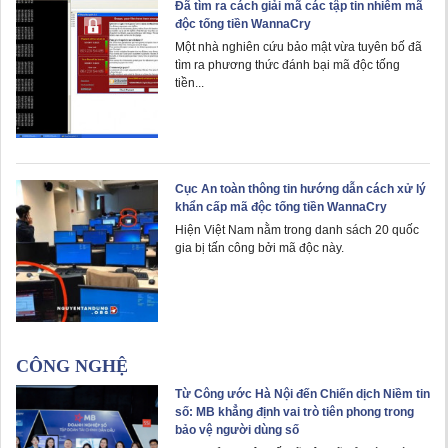
Đã tìm ra cách giải mã các tập tin nhiễm mã
độc tống tiền WannaCry
Một nhà nghiên cứu bảo mật vừa tuyên bố đã
tìm ra phương thức đánh bại mã độc tống
tiền...
Cục An toàn thông tin hướng dẫn cách xử lý
khẩn cấp mã độc tống tiền WannaCry
Hiện Việt Nam nằm trong danh sách 20 quốc
gia bị tấn công bởi mã độc này.
CÔNG NGHỆ
Từ Công ước Hà Nội đến Chiến dịch Niềm tin
số: MB khẳng định vai trò tiên phong trong
bảo vệ người dùng số