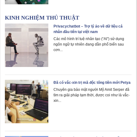
KINH NGHIỆM THỦ THUẬT
Privacychatbot – Trợ lý ảo về dữ liệu cá
nhân đầu tiên tại việt nam
Các mô hình trí tuệ nhân tạo (“AI”) sử dụng
ngôn ngữ tự nhiên đang dần phổ biến sau
cơn...
Đã có vắc-xin trị mã độc tống tiền mới Petya
Chuyên gia bảo mật người Mỹ Amit Serper đã
tìm ra giải pháp tạm thời, được coi như là vắc-
xin...