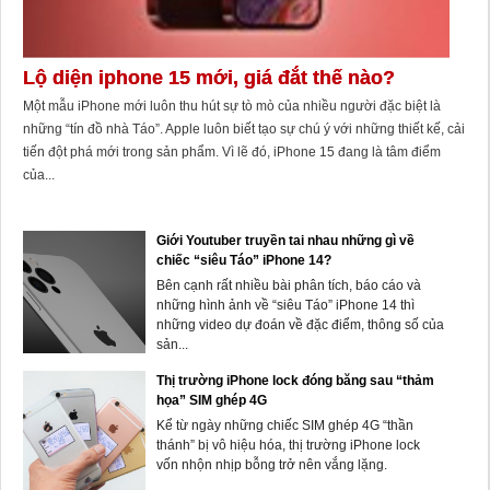
Lộ diện iphone 15 mới, giá đắt thế nào?
Một mẫu iPhone mới luôn thu hút sự tò mò của nhiều người đặc biệt là
những “tín đồ nhà Táo”. Apple luôn biết tạo sự chú ý với những thiết kế, cải
tiến đột phá mới trong sản phẩm. Vì lẽ đó, iPhone 15 đang là tâm điểm
của...
Giới Youtuber truyền tai nhau những gì về
chiếc “siêu Táo” iPhone 14?
Bên cạnh rất nhiều bài phân tích, báo cáo và
những hình ảnh về “siêu Táo” iPhone 14 thì
những video dự đoán về đặc điểm, thông số của
sản...
Thị trường iPhone lock đóng băng sau “thảm
họa” SIM ghép 4G
Kể từ ngày những chiếc SIM ghép 4G “thần
thánh” bị vô hiệu hóa, thị trường iPhone lock
vốn nhộn nhịp bỗng trở nên vắng lặng.