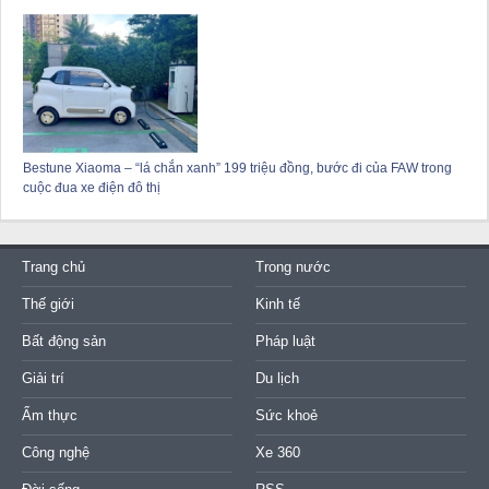
Bestune Xiaoma – “lá chắn xanh” 199 triệu đồng, bước đi của FAW trong
cuộc đua xe điện đô thị
Trang chủ
Trong nước
Thế giới
Kinh tế
Bất động sản
Pháp luật
Giải trí
Du lịch
Ẩm thực
Sức khoẻ
Công nghệ
Xe 360