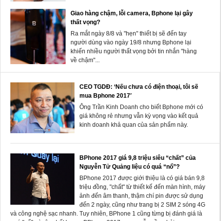
Giao hàng chậm, lỗi camera, Bphone lại gây
thất vọng?
Ra mắt ngày 8/8 và "hẹn" thiết bị sẽ đến tay
người dùng vào ngày 19/8 nhưng Bphone lại
khiến nhiều người thất vọng bởi tin nhắn "hàng
về chậm"...
CEO TGDĐ: ‘Nếu chưa có điện thoại, tôi sẽ
mua Bphone 2017′
Ông Trần Kinh Doanh cho biết Bphone mới có
giá không rẻ nhưng vẫn kỳ vọng vào kết quả
kinh doanh khả quan của sản phẩm này.
BPhone 2017 giá 9,8 triệu siêu “chất” của
Nguyễn Tử Quảng liệu có quá “nổ”?
BPhone 2017 được giới thiệu là có giá bán 9,8
triệu đồng, "chất" từ thiết kế đến màn hình, máy
ảnh đến âm thanh, thậm chí pin được sử dụng
đến 2 ngày, cũng như trang bị 2 SIM 2 sóng 4G
và công nghệ sạc nhanh. Tuy nhiên, BPhone 1 cũng từng bị đánh giá là