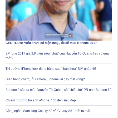
CEO TGDĐ: ‘Nếu chưa có điện thoại, tôi sẽ mua Bphone 2017′
BPhone 2017 giá 9,8 triệu siêu “chất” của Nguyễn Tử Quảng liệu có quá
“nổ”?
Thị trường iPhone lock đóng băng sau “thảm họa” SIM ghép 4G
Giao hàng chậm, lỗi camera, Bphone lại gây thất vọng?
Bphone 2 sắp ra mắt: Nguyễn Tử Quảng sẽ “chiêu trò” PR như Bphone 1?
Chiêm ngưỡng bộ ảnh iPhone 7 đỏ đen siêu đẹp
Cùng ngắm Samsung Galaxy S8 và Galaxy S8+ mới ra mắt