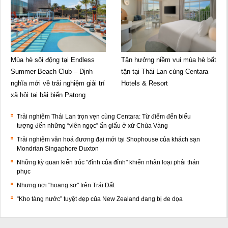
Mùa hè sôi động tại Endless
Tận hưởng niềm vui mùa hè bất
Summer Beach Club – Định
tận tại Thái Lan cùng Centara
nghĩa mới về trải nghiệm giải trí
Hotels & Resort
xã hội tại bãi biển Patong
Trải nghiệm Thái Lan trọn vẹn cùng Centara: Từ điểm đến biểu
tượng đến những “viên ngọc” ẩn giấu ở xứ Chùa Vàng
Trải nghiệm văn hoá đương đại mới tại Shophouse của khách sạn
Mondrian Singaphore Duxton
Những kỳ quan kiến trúc "đỉnh của đỉnh" khiến nhân loại phải thán
phục
Nhưng nơi "hoang sơ" trên Trái Đất
“Kho tàng nước” tuyệt đẹp của New Zealand đang bị đe dọa