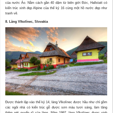
của nước Áo. Nằm cách gần 40 dặm từ biên giới Đức, Hallstatt có
kiến trúc xinh đẹp Alpine của thế kỷ 16 cùng một hồ nước đẹp như
tranh vẽ.
8. Làng Vlkolínec, Slovakia
Được thành lập vào thế kỷ 14, làng Vlkolínec được hầu như chỉ gồm
các ngôi nhà có kiến trúc gỗ được sơn màu tươi sáng, làm tăng
thêm nét quyến rũ của làng. Năm 1997, làng Vlkolínec được vinh