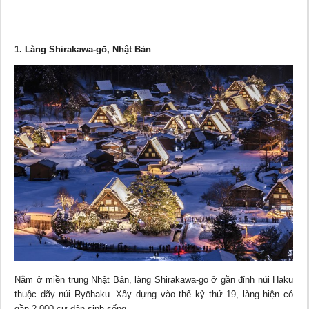
1. Làng Shirakawa-gō, Nhật Bản
Nằm ở miền trung Nhật Bản, làng Shirakawa-go ở gần đỉnh núi Haku
thuộc dãy núi Ryōhaku. Xây dựng vào thế kỷ thứ 19, làng hiện có
gần 2.000 cư dân sinh sống.