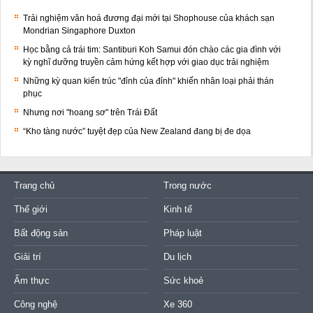
Trải nghiệm văn hoá đương đại mới tại Shophouse của khách sạn
Mondrian Singaphore Duxton
Học bằng cả trái tim: Santiburi Koh Samui đón chào các gia đình với
kỳ nghĩ dưỡng truyền cảm hứng kết hợp với giao dục trải nghiệm
Những kỳ quan kiến trúc "đỉnh của đỉnh" khiến nhân loại phải thán
phục
Nhưng nơi "hoang sơ" trên Trái Đất
“Kho tàng nước” tuyệt đẹp của New Zealand đang bị đe dọa
Trang chủ
Trong nước
Thế giới
Kinh tế
Bất động sản
Pháp luật
Giải trí
Du lịch
Ẩm thực
Sức khoẻ
Công nghệ
Xe 360