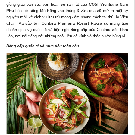
giềng giàu bản sắc văn hóa. Sự ra mắt của
COSI Vientiane Nam
Phu
bên bờ sông Mê Kông vào tháng 3 vừa qua đã mở ra một kỷ
nguyên mới về dịch vụ lưu trú mang đậm phong cách tại thủ đô Viên
Chăn. Và sắp tới,
Centara Plumeria Resort Pakse
sẽ mang tiêu
chuẩn dịch vụ quốc tế và tiện nghi đẳng cấp của Centara đến Nam
Lào, nơi nổi tiếng với những ngôi đền cổ kính và thác nước hùng vĩ.
Đẳng cấp quốc tế và mục tiêu toàn cầu