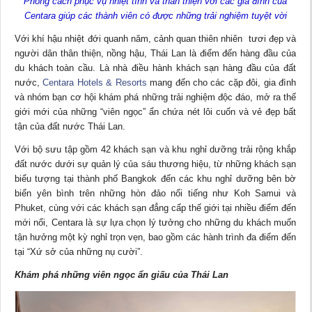
Phong cách phục vụ nhiệt tình và thân thiện với các gia đình của
Centara giúp các thành viên có được những trải nghiệm tuyệt vời
Với khí hậu nhiệt đới quanh năm, cảnh quan thiên nhiên tươi đẹp và
người dân thân thiện, nồng hậu, Thái Lan là điểm đến hàng đầu của
du khách toàn cầu. Là nhà điều hành khách sạn hàng đầu của đất
nước,
Centara Hotels & Resorts
mang đến cho các cặp đôi, gia đình
và nhóm bạn cơ hội khám phá những trải nghiệm độc đáo, mở ra thế
giới mới của những “viên ngọc” ẩn chứa nét lôi cuốn và vẻ đẹp bất
tận của đất nước Thái Lan.
Với bộ sưu tập gồm 42 khách sạn và khu nghỉ dưỡng trải rộng khắp
đất nước dưới sự quản lý của sáu thương hiệu, từ những khách sạn
biểu tượng tại thành phố Bangkok đến các khu nghỉ dưỡng bên bờ
biển yên bình trên những hòn đảo nổi tiếng như Koh Samui và
Phuket, cùng với các khách sạn đẳng cấp thế giới tại nhiều điểm đến
mới nổi, Centara là sự lựa chọn lý tưởng cho những du khách muốn
tận hưởng một kỳ nghỉ trọn vẹn, bao gồm các hành trình đa điểm đến
tại “Xứ sở của những nụ cười”.
Khám phá những viên ngọc ẩn giấu của Thái Lan