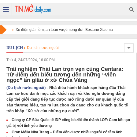
Xe điện giá mềm, an toàn vượt mong đợi: Bestune Xiaoma
chinh phục người dùng
DU LỊCH
Du lịch nước ngoài
Thứ 4, 24/07/2024, 16:00 PM
Trải nghiệm Thái Lan trọn vẹn cùng Centara:
Từ điểm đến biểu tượng đến những “viên
ngọc” ẩn giấu ở xứ Chùa Vàng
(Du lịch nước ngoài)
- Nhà điều hành khách sạn hàng đầu Thái
Lan sở hữu danh mục các khách sạn và khu nghỉ dưỡng đẳng
cấp thế giới đang tiếp tục được mở rộng dưới sự quản lý của
sáu thương hiệu, tạo ra lựa chọn đa dạng cho du khách quốc tế
trên khắp “Xứ sở của những nụ cười”.
Công ty CP Sữa Quốc tế IDP công bố đổi tên thành LOF: Cam kết tạo
giá trị với tình yêu thương
Gran Mélia Nha Trang – Điểm đến được nhiều người có tầm ảnh