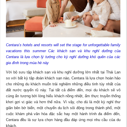
Centara’s hotels and resorts will set the stage for unforgettable family
vacations this summer Các khách sạn và khu nghỉ dưỡng của
Centara là lựa chọn lý tưởng cho kỳ nghỉ dưỡng khó quên của các
gia đình trong mùa hè này
Với bộ sưu tập khách sạn và khu nghỉ dưỡng lớn nhất tại Thái Lan
so với bất kỳ tập đoàn khách sạn nào, Centara là lựa chọn hoàn hảo
cho những du khách muốn trải nghiệm những điều tinh túy nhất của
đất nước quyến rũ này. Tại tất cả điểm đến, mọi du khách sẽ vô
cùng ấn tượng bởi lòng hiếu khách nồng nhiệt, ẩm thực truyền thống
khơi gợi vị giác và hơn thế nữa. Vì vậy, cho dù là một kỳ nghỉ thư
giãn bên bờ biển, một chuyến du lịch sôi động trong thành phố, một
cuộc khám phá văn hóa đặc sắc hay một hành trình đa điểm đến,
Centara đều là sự lựa chọn hàng đầu đáp ứng mọi nhu cầu của du
khách.