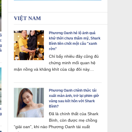
VIỆT NAM
Phương Oanh hé lộ ảnh quá
ô
khứ thời chưa thẩm mỹ, Shark
c
Bình liền chốt một câu "xanh
g
rờn"
à
Chỉ bấy nhiêu đây cũng đủ
chứng minh mối quan hệ
mặn nồng và khăng khít của cặp đôi này....
Phương Oanh chính thức tái
xuất màn ảnh, trở lại phim giờ
vàng sau kết hôn với Shark
Bình?
c
Đã là chính thất của Shark
g
Bình, còn được mẹ chồng
“giải oan”, khi nào Phương Oanh tái xuất