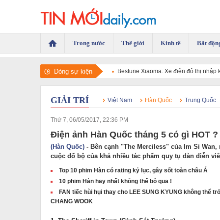
Trong nước
Thế giới
Kinh tế
Bất độn
Dòng sự kiện
Khi những chuyến đi là cuộc trở về đ
GIẢI TRÍ
Việt Nam
Hàn Quốc
Trung Quốc
Thứ 7, 06/05/2017, 22:36 PM
Điện ảnh Hàn Quốc tháng 5 có gì HOT ?
(Hàn Quốc)
- Bên cạnh "The Merciless" của Im Si Wan,
cuộc đổ bộ của khá nhiều tác phẩm quy tụ dàn diễn viê
Top 10 phim Hàn có rating kỷ lục, gây sốt toàn châu Á
10 phim Hàn hay nhất không thể bỏ qua !
FAN tiếc hùi hụi thay cho LEE SUNG KYUNG không thể trở
CHANG WOOK