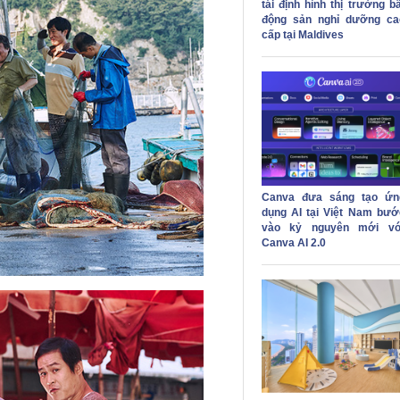
tái định hình thị trường b
động sản nghỉ dưỡng ca
cấp tại Maldives
Canva đưa sáng tạo ứn
dụng AI tại Việt Nam bướ
vào kỷ nguyên mới vớ
Canva AI 2.0