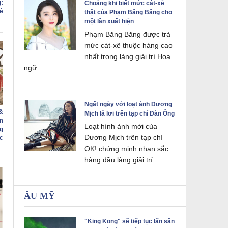
:
Choáng khi biết mức cát-xê
è
thật của Phạm Băng Băng cho
một lần xuất hiện
Phạm Băng Băng được trả
mức cát-xê thuộc hàng cao
nhất trong làng giải trí Hoa
ngữ.
Ngất ngây với loạt ảnh Dương
&
Mịch lả lơi trên tạp chí Đàn Ông
n
Loạt hình ảnh mới của
g
Dương Mịch trên tạp chí
c
OK! chứng minh nhan sắc
hàng đầu làng giải trí...
ÂU MỸ
"King Kong" sẽ tiếp tục lấn sân