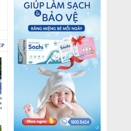
ỆP
n
e
i