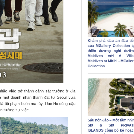
Khám phá dấu ấn đầu tiê
của MGallery Collection tạ
thiên đường nghỉ dưỡn
Maldives với V Villa
Maldives at Mirihi - MGalle
Collection
hắc việc trở thành cảnh sát trưởng ở địa
là một doanh nhân thành đạt từ Seoul vừa
 là tội phạm buôn ma túy, Dae Ho cùng cậu
ân tướng sự việc.
Sáu hòn đảo – Một tầm nhìn
SIX & SIX PRIVAT
ISLANDS công bố kế hoạc