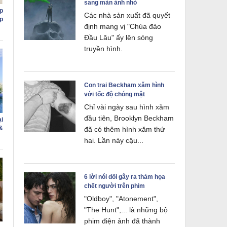
sang màn ảnh nhỏ
p
Các nhà sản xuất đã quyết
p
định mang vị "Chúa đảo
Đầu Lâu" ấy lên sóng
truyền hình.
Con trai Beckham xăm hình
với tốc độ chóng mặt
Chỉ vài ngày sau hình xăm
đầu tiên, Brooklyn Beckham
i
&
đã có thêm hình xăm thứ
hai. Lần này cậu...
6 lời nói dối gây ra thảm họa
chết người trên phim
"Oldboy", "Atonement",
"The Hunt",... là những bộ
phim điện ảnh đã thành