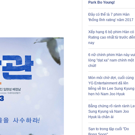
Park Bo Young!
Đây có thể là 7 phim Hàn
'thống lĩnh rating' năm 2017
Xếp hạng 6 bộ phim Hàn có
Rating cao nhất từ trước đế
nay
6 nữ chính phim Hàn này vu
lòng "dạt xa" nam chính một
chút!
Mòn mỏi chờ đợi, cuối cùng
YG Entertainment đã lên
tiếng về tin Lee Sung Kyung
hẹn hò Nam Joo Hyuk
Bằng chứng rõ rành rành Le
Sung Kyung và Nam Joo
Hyuk là chân ái
Sạn to trong tập cuối "Do
Bong Soon"