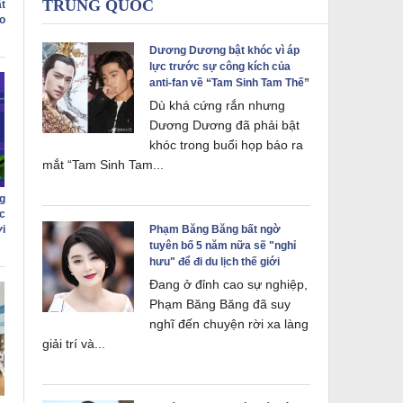
TRUNG QUỐC
ất
o
Dương Dương bật khóc vì áp
lực trước sự công kích của
anti-fan về “Tam Sinh Tam Thế”
Dù khá cứng rắn nhưng
Dương Dương đã phải bật
khóc trong buổi họp báo ra
mắt “Tam Sinh Tam...
g
c
Phạm Băng Băng bất ngờ
i
tuyên bố 5 năm nữa sẽ "nghỉ
hưu" để đi du lịch thế giới
Đang ở đỉnh cao sự nghiệp,
Phạm Băng Băng đã suy
nghĩ đến chuyện rời xa làng
giải trí và...