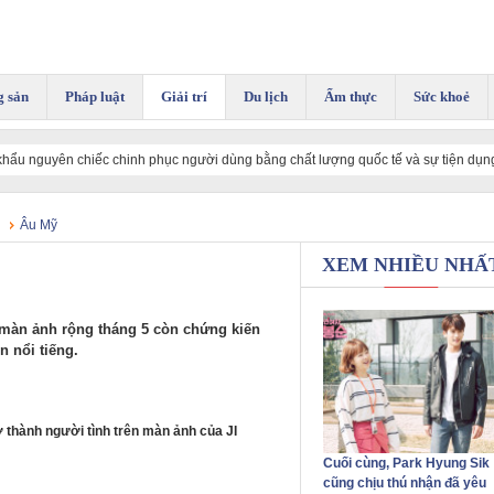
g sản
Pháp luật
Giải trí
Du lịch
Ẩm thực
Sức khoẻ
ể lấp đầy những khoảng trống
Âu Mỹ
XEM NHIỀU NHẤ
 màn ảnh rộng tháng 5 còn chứng kiến
n nổi tiếng.
 thành người tình trên màn ảnh của JI
Cuối cùng, Park Hyung Sik
cũng chịu thú nhận đã yêu