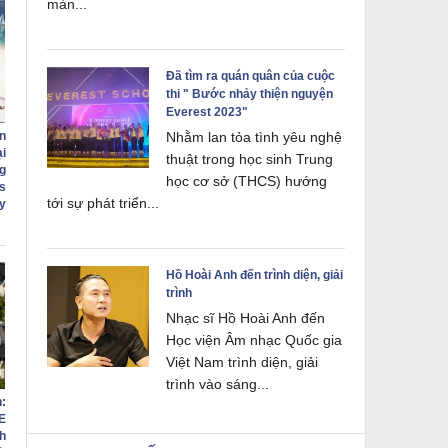
màn...
Đã tìm ra quán quân của cuộc
thi " Bước nhảy thiện nguyện
Everest 2023"
Nhằm lan tỏa tình yêu nghệ
n
i
thuật trong học sinh Trung
g
học cơ sở (THCS) hướng
s
tới sự phát triển...
ry
Hồ Hoài Anh đến trình diện, giải
trình
Nhạc sĩ Hồ Hoài Anh đến
Học viện Âm nhạc Quốc gia
Việt Nam trình diện, giải
trình vào sáng...
:
E
h