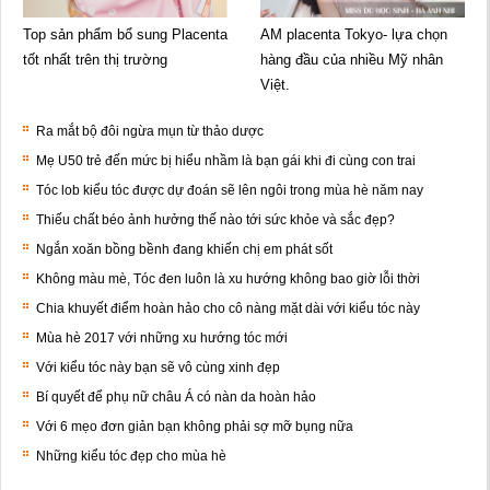
Top sản phẩm bổ sung Placenta
AM placenta Tokyo- lựa chọn
tốt nhất trên thị trường
hàng đầu của nhiều Mỹ nhân
Việt.
Ra mắt bộ đôi ngừa mụn từ thảo dược
Mẹ U50 trẻ đến mức bị hiểu nhầm là bạn gái khi đi cùng con trai
Tóc lob kiểu tóc được dự đoán sẽ lên ngôi trong mùa hè năm nay
Thiếu chất béo ảnh hưởng thế nào tới sức khỏe và sắc đẹp?
Ngắn xoăn bồng bềnh đang khiến chị em phát sốt
Không màu mè, Tóc đen luôn là xu hướng không bao giờ lỗi thời
Chia khuyết điểm hoàn hảo cho cô nàng mặt dài với kiểu tóc này
Mùa hè 2017 với những xu hướng tóc mới
Với kiểu tóc này bạn sẽ vô cùng xinh đẹp
Bí quyết để phụ nữ châu Á có nàn da hoàn hảo
Với 6 mẹo đơn giản bạn không phải sợ mỡ bụng nữa
Những kiểu tóc đẹp cho mùa hè