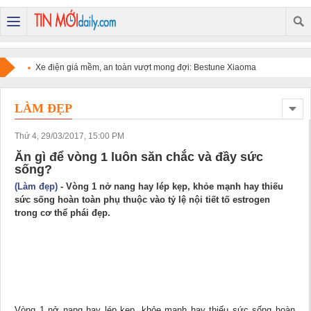
Xe điện giá mềm, an toàn vượt mong đợi: Bestune Xiaoma
chinh phục người dùng
LÀM ĐẸP
Thứ 4, 29/03/2017, 15:00 PM
Ăn gì để vòng 1 luôn săn chắc và đầy sức
sống?
(Làm đẹp)
- Vòng 1 nở nang hay lép kẹp, khỏe mạnh hay thiếu
sức sống hoàn toàn phụ thuộc vào tỷ lệ nội tiết tố estrogen
trong cơ thể phái đẹp.
Vòng 1 nở nang hay lép kẹp, khỏe mạnh hay thiếu sức sống hoàn