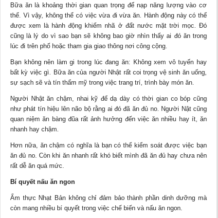
Bữa ăn là khoảng thời gian quan trọng để nạp năng lượng vào cơ
thể. Vì vậy, không thể có việc vừa đi vừa ăn. Hành động này có thể
được xem là hành động khiếm nhã ở đất nước mặt trời mọc. Đó
cũng là lý do vì sao bạn sẽ không bao giờ nhìn thấy ai đó ăn trong
lúc đi trên phố hoặc tham gia giao thông nơi công cộng.
Bạn không nên làm gi trong lúc đang ăn: Không xem vô tuyến hay
bất kỳ việc gì. Bữa ăn của người Nhật rất coi trọng vệ sinh ăn uống,
sự sạch sẽ và tín thẩm mỹ trong việc trang trí, trình bày
món ăn
.
Người Nhật ăn chậm, nhai kỹ để dạ dày có thời gian co bóp cũng
như phát tín hiệu lên não bộ rằng ai đó đã ăn đủ no. Người Nật cũng
quan niệm ăn bàng đũa rất ảnh hưởng đến việc ăn nhiều hay ít, ăn
nhanh hay chậm.
Hơn nữa, ăn chậm có nghĩa là bạn có thể kiểm soát được việc bạn
ăn đủ no. Còn khi ăn nhanh rất khó biết mình đã ăn đủ hay chưa nên
rất dễ ăn quá mức.
Bí quyết nấu ăn ngon
Ẩm thực Nhạt Bản không chỉ đảm bảo thành phần dinh dưỡng mà
còn mang nhiều bí quyết trong việc chế biến và nấu ăn ngon.