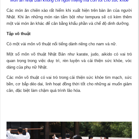
Món ăn Nhật Bản không chỉ ngon miệng mà còn tốt cho sức khỏe
Các món ăn chiên xào rất hiếm khi xuất hiện trên bàn ăn của người
Nhật. Khi ăn những món rán tẩm bột như tempura sẽ có kèm thêm
một vài món ăn khác để cân bằng khẩu phần và chế độ dinh dưỡng.
Tập võ thuật
Có một vài môn võ thuật nổi tiếng dành riêng cho nam và nữ.
Một số môn võ thuật Nhật Bản như karate, judo, aikido có vai trò
quan trọng trong việc duy trì, rèn luyện và cải thiện sức khỏe, vóc
dáng của phụ nữ Nhật.
Các môn võ thuật có vai trò trong cải thiện sức khỏe tim mạch, sức
bền, cơ bắp dẻo dai, linh hoạt đồng thời tốt cho những ai muốn
giảm
cân
, đặc biệt làm chậm quá trình lão hóa.