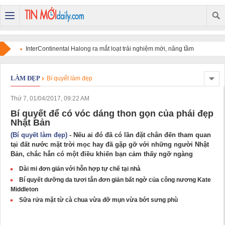
InterContinental Halong ra mắt loạt trải nghiệm mới, nâng tầm
điểm đến di sản trên bản đồ du lịch cao cấp quốc tế
LÀM ĐẸP
Bí quyết làm đẹp
Thứ 7, 01/04/2017, 09:22 AM
Bí quyết để có vóc dáng thon gọn của phái đẹp
Nhật Bản
(Bí quyết làm đẹp)
- Nếu ai đó đã có lần đặt chân đến tham quan
tại đất nước mặt trời mọc hay đã gặp gỡ với những người Nhật
Bản, chắc hẳn có một điều khiến bạn cảm thấy ngỡ ngàng
Dài mi đơn giản với hỗn hợp tự chế tại nhà
Bí quyết dưỡng da tươi tắn đơn giản bất ngờ của công nương Kate
Middleton
Sữa rửa mặt từ cà chua vừa đỡ mụn vừa bớt sưng phù