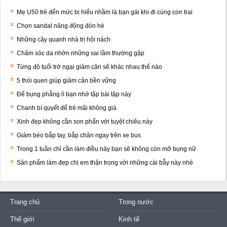
Mẹ U50 trẻ đến mức bị hiểu nhầm là bạn gái khi đi cùng con trai
Chọn sandal năng động đón hè
Những cây quanh nhà trị hôi nách
Chăm sóc da nhờn những sai lầm thường gặp
Từng độ tuổi trở ngại giảm cân sẽ khác nhau thế nào
5 thói quen giúp giảm cân bền vững
Để bụng phẳng lì bạn nhớ tập bài tập này
Chanh bí quyết để trẻ mãi không già
Xinh đẹp không cần son phấn với tuyệt chiêu này
Giảm béo bắp tay, bắp chân ngay trên xe bus
Trong 1 tuần chỉ cần làm điều này bạn sẽ không còn mỡ bụng nữ
Sản phẩm làm đẹp chị em thận trọng với những cái bẫy này nhé
Trang chủ
Trong nước
Thế giới
Kinh tế