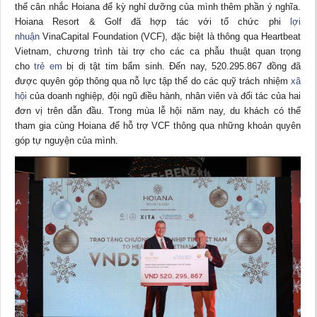
thể cân nhắc Hoiana để kỳ nghỉ dưỡng của mình thêm phần ý nghĩa.
Hoiana Resort & Golf đã hợp tác với tổ chức phi
lợi
nhuận
VinaCapital Foundation (VCF), đặc biệt là thông qua Heartbeat
Vietnam, chương trình tài trợ cho các ca phẫu thuật quan trọng
cho
trẻ em
bị dị tật tim bẩm sinh. Đến nay, 520.295.867 đồng đã
được quyên góp thông qua nỗ lực tập thể do các quỹ trách nhiệm
xã
hội
của doanh nghiệp, đội ngũ điều hành, nhân viên và đối tác của hai
đơn vị trên dẫn đầu. Trong mùa lễ hội năm nay, du khách có thể
tham gia cùng Hoiana để hỗ trợ VCF thông qua những khoản quyên
góp tự nguyện của mình.