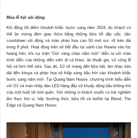
Mùa lễ hội sôi động
Khi đồng hồ điểm khoảnh khắc bước sang năm 2024, du khách có
thể ăn mừng đêm giao thừa bằng những bữa tối đặc sắc, tiệc
countdown sôi động và màn pháo hoa cao 50 mét rực rỡ kéo dài
trong 8 phút. Hoạt động trên sẽ bắt đầu tại sảnh của Hoiana vào lúc
hoàng hôn, khi sự kiện “Giờ vàng chào năm mới” diễn ra với màn
trình diễn của những
diễn viên
đi cà kheo, ảo thuật gia, vũ công lễ
hội và hơn thế nữa. Sau đó, DJ sẽ mang đến bữa tiệc âm nhạc kéo
dài đến khuya và pháo hoa sẽ thắp sáng bầu trời vào khoảnh khắc
bước sang năm mới. Tại Quang Nam House, chương trình biểu diễn
với DJ và màn nhảy đèn LED hàng đầu sẽ khuấy động bầu không khí
của một buổi tối khó quên. Với những vị khách muốn có trải nghiệm
ẩm thực thú vị, hãy thưởng thức bữa tối và buffet tại Blend, The
Edge và Quang Nam House.