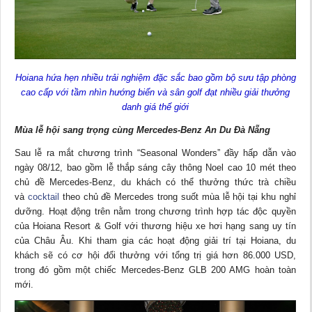
Hoiana hứa hẹn nhiều trải nghiệm đặc sắc bao gồm bộ sưu tập phòng
cao cấp với tầm nhìn hướng biển và sân golf đạt nhiều giải thưởng
danh giá thế giới
Mùa lễ hội sang trọng cùng Mercedes-Benz An Du Đà Nẵng
Sau lễ ra mắt chương trình “Seasonal Wonders” đầy hấp dẫn vào
ngày 08/12, bao gồm lễ thắp sáng cây thông Noel cao 10 mét theo
chủ đề Mercedes-Benz, du khách có thể thưởng thức trà chiều
và
cocktail
theo chủ đề Mercedes trong suốt mùa lễ hội tại khu nghỉ
dưỡng. Hoạt động trên nằm trong chương trình hợp tác độc quyền
của Hoiana Resort & Golf với thương hiệu xe hơi hạng sang uy tín
của Châu Âu. Khi tham gia các hoạt động giải trí tại Hoiana, du
khách sẽ có cơ hội đổi thưởng với tổng trị giá hơn 86.000 USD,
trong đó gồm một chiếc Mercedes-Benz GLB 200 AMG hoàn toàn
mới.