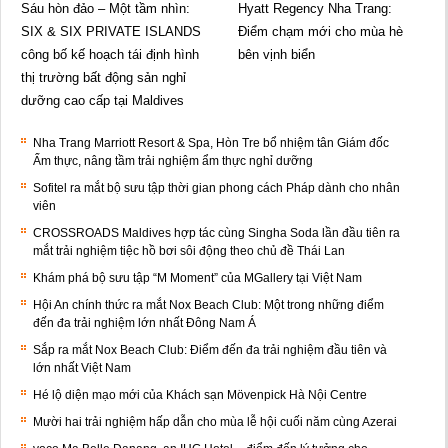
Sáu hòn đảo – Một tầm nhìn:
Hyatt Regency Nha Trang:
SIX & SIX PRIVATE ISLANDS
Điểm chạm mới cho mùa hè
công bố kế hoạch tái định hình
bên vịnh biển
thị trường bất động sản nghỉ
dưỡng cao cấp tại Maldives
Nha Trang Marriott Resort & Spa, Hòn Tre bổ nhiệm tân Giám đốc
Ẩm thực, nâng tầm trải nghiệm ẩm thực nghỉ dưỡng
Sofitel ra mắt bộ sưu tập thời gian phong cách Pháp dành cho nhân
viên
CROSSROADS Maldives hợp tác cùng Singha Soda lần đầu tiên ra
mắt trải nghiệm tiệc hồ bơi sôi động theo chủ đề Thái Lan
Khám phá bộ sưu tập “M Moment” của MGallery tại Việt Nam
Hội An chính thức ra mắt Nox Beach Club: Một trong những điểm
đến đa trải nghiệm lớn nhất Đông Nam Á
Sắp ra mắt Nox Beach Club: Điểm đến đa trải nghiệm đầu tiên và
lớn nhất Việt Nam
Hé lộ diện mạo mới của Khách sạn Mövenpick Hà Nội Centre
Mười hai trải nghiệm hấp dẫn cho mùa lễ hội cuối năm cùng Azerai