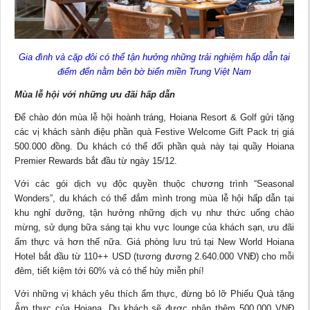
Gia đình và cặp đôi có thể tận hưởng những trải nghiệm hấp dẫn tại
điểm đến nằm bên bờ biển miền Trung Việt Nam
Mùa lễ hội với những ưu đãi hấp dẫn
Để chào đón mùa lễ hội hoành tráng, Hoiana Resort & Golf gửi tặng
các vị khách sành điệu phần quà Festive Welcome Gift Pack trị giá
500.000 đồng. Du khách có thể đổi phần quà này tại quầy Hoiana
Premier Rewards bắt đầu từ ngày 15/12.
Với các gói dịch vụ độc quyền thuộc chương trình “Seasonal
Wonders”, du khách có thể đắm mình trong mùa lễ hội hấp dẫn tại
khu nghỉ dưỡng, tận hưởng những dịch vụ như thức uống chào
mừng, sử dụng bữa sáng tại khu vực lounge của khách sạn, ưu đãi
ẩm thực và hơn thế nữa. Giá phòng lưu trú tại New World Hoiana
Hotel bắt đầu từ 110++ USD (tương đương 2.640.000 VNĐ) cho mỗi
đêm, tiết kiệm tới 60% và có thể hủy miễn phí!
Với những vị khách yêu thích ẩm thực, đừng bỏ lỡ Phiếu Quà tặng
Ẩm thực của Hoiana. Du khách sẽ được nhận thêm 500.000 VNĐ