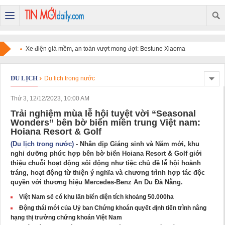
Xe điện giá mềm, an toàn vượt mong đợi: Bestune Xiaoma
chinh phục người dùng
DU LỊCH
Du lịch trong nước
Thứ 3, 12/12/2023, 10:00 AM
Trải nghiệm mùa lễ hội tuyệt vời “Seasonal
Wonders” bên bờ biển miền trung Việt nam:
Hoiana Resort & Golf
(Du lịch trong nước)
- Nhân dịp Giáng sinh và Năm mới, khu
nghỉ dưỡng phức hợp bên bờ biển Hoiana Resort & Golf giới
thiệu chuỗi hoạt động sôi động như tiệc chủ đề lễ hội hoành
tráng, hoạt động từ thiện ý nghĩa và chương trình hợp tác độc
quyền với thương hiệu Mercedes-Benz An Du Đà Nẵng.
Việt Nam sẽ có khu lấn biển diện tích khoảng 50.000ha
Động thái mới của Uỷ ban Chứng khoán quyết định tiến trình nâng
hạng thị trường chứng khoán Việt Nam