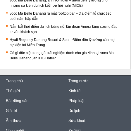
voco Ma Belle Danang, an IHG Hotel – điểm đến lý tưởng cho
những sự kiện du lịch kết hợp hội nghị (MICE)
voco Ma Belle Danang ra mắt rooftop bar – địa điểm tổ chức tiệc
cuối năm hấp dẫn
Nắm bắt thời điểm du lịch bùng nổ, tập đoàn Amora tăng cường đầu
tư vào khách sạn
Hyatt Regency Danang Resort & Spa – Điểm đến lý tưởng của mọi
sự kiện tại Miền Trung
Có gì đặc biệt trong gói trải nghiệm dành cho gia đình tại voco Ma
Belle Danang, an IHG Hotel?
Trang chủ
Trong nước
Thế giới
Kinh tế
Bất động sản
Pháp luật
Giải trí
Du lịch
Ẩm thực
Sức khoẻ
Công nghệ
Xe 360