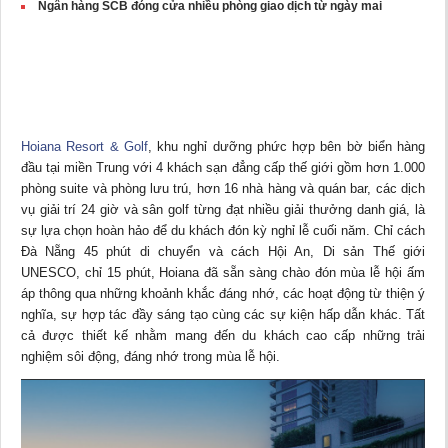
Ngân hàng SCB đóng cửa nhiều phòng giao dịch từ ngày mai
Hoiana Resort & Golf
, khu nghỉ dưỡng phức hợp bên bờ biển hàng
đầu tại miền Trung với 4 khách sạn đẳng cấp thế giới gồm hơn 1.000
phòng suite và phòng lưu trú, hơn 16 nhà hàng và quán bar, các dịch
vụ giải trí 24 giờ và sân golf từng đạt nhiều giải thưởng danh giá, là
sự lựa chọn hoàn hảo để du khách đón kỳ nghỉ lễ cuối năm. Chỉ cách
Đà Nẵng 45 phút di chuyển và cách Hội An, Di sản Thế giới
UNESCO, chỉ 15 phút, Hoiana đã sẵn sàng chào đón mùa lễ hội ấm
áp thông qua những khoảnh khắc đáng nhớ, các hoạt động từ thiện ý
nghĩa, sự hợp tác đầy sáng tạo cùng các sự kiện hấp dẫn khác. Tất
cả được thiết kế nhằm mang đến du khách cao cấp những trải
nghiệm sôi động, đáng nhớ trong mùa lễ hội.