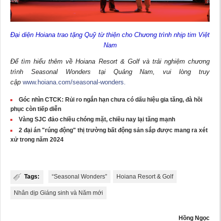
Đại diện Hoiana trao tặng Quỹ từ thiện cho Chương trình nhịp tim Việt
Nam
Để tìm hiểu thêm về Hoiana Resort & Golf và trải nghiệm chương
trình Seasonal Wonders tại Quảng Nam, vui lòng truy
cập
www.hoiana.com/seasonal-wonders
.
Góc nhìn CTCK: Rủi ro ngắn hạn chưa có dấu hiệu gia tăng, đà hồi
phục còn tiếp diễn
Vàng SJC đảo chiều chóng mặt, chiều nay lại tăng mạnh
2 đại án "rúng động" thị trường bất động sản sắp được mang ra xét
xử trong năm 2024
Tags:
“Seasonal Wonders”
Hoiana Resort & Golf
Nhân dịp Giáng sinh và Năm mới
Hồng Ngọc