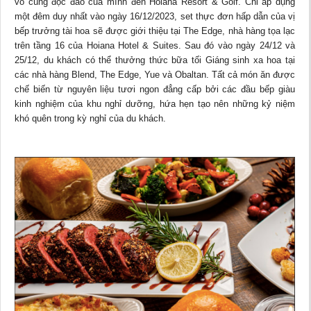
vô cùng độc đáo của mình đến Hoiana Resort & Golf. Chỉ áp dụng
một đêm duy nhất vào ngày 16/12/2023, set thực đơn hấp dẫn của vị
bếp trưởng tài hoa sẽ được giới thiệu tại The Edge, nhà hàng tọa lạc
trên tầng 16 của Hoiana Hotel & Suites. Sau đó vào ngày 24/12 và
25/12, du khách có thể thưởng thức bữa tối Giáng sinh xa hoa tại
các nhà hàng Blend, The Edge, Yue và Obaltan. Tất cả món ăn được
chế biến từ nguyên liệu tươi ngon đẳng cấp bởi các đầu bếp giàu
kinh nghiệm của khu nghỉ dưỡng, hứa hẹn tạo nên những kỷ niệm
khó quên trong kỳ nghỉ của du khách.