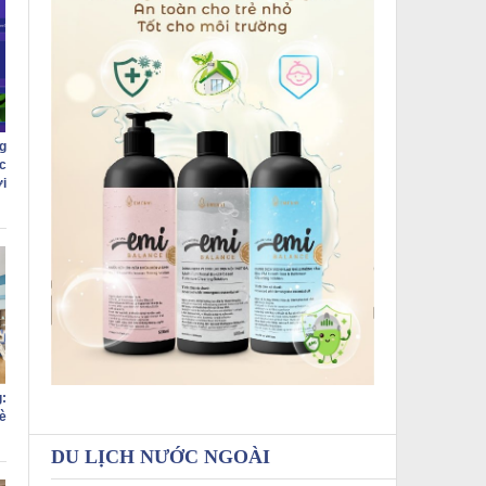
g
c
i
:
è
DU LỊCH NƯỚC NGOÀI