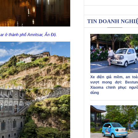
TIN DOANH NGHI
r ở thành phố Amritsar, Ấn Độ.
Xe điện giá mềm, an toà
vượt mong đợi: Bestun
Xiaoma chinh phục ngườ
dùng