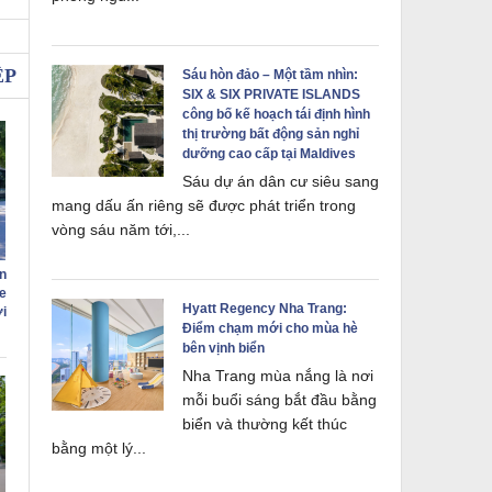
ỆP
Sáu hòn đảo – Một tầm nhìn:
SIX & SIX PRIVATE ISLANDS
công bố kế hoạch tái định hình
thị trường bất động sản nghỉ
dưỡng cao cấp tại Maldives
Sáu dự án dân cư siêu sang
mang dấu ấn riêng sẽ được phát triển trong
vòng sáu năm tới,...
n
e
Hyatt Regency Nha Trang:
i
Điểm chạm mới cho mùa hè
bên vịnh biển
Nha Trang mùa nắng là nơi
mỗi buổi sáng bắt đầu bằng
biển và thường kết thúc
bằng một lý...