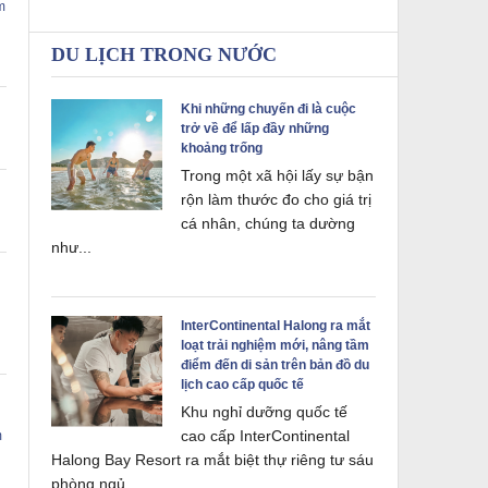
m
DU LỊCH TRONG NƯỚC
Khi những chuyến đi là cuộc
trở về để lấp đầy những
khoảng trống
Trong một xã hội lấy sự bận
i
rộn làm thước đo cho giá trị
cá nhân, chúng ta dường
như...
InterContinental Halong ra mắt
loạt trải nghiệm mới, nâng tầm
điểm đến di sản trên bản đồ du
lịch cao cấp quốc tế
Khu nghỉ dưỡng quốc tế
cao cấp InterContinental
m
Halong Bay Resort ra mắt biệt thự riêng tư sáu
phòng ngủ...