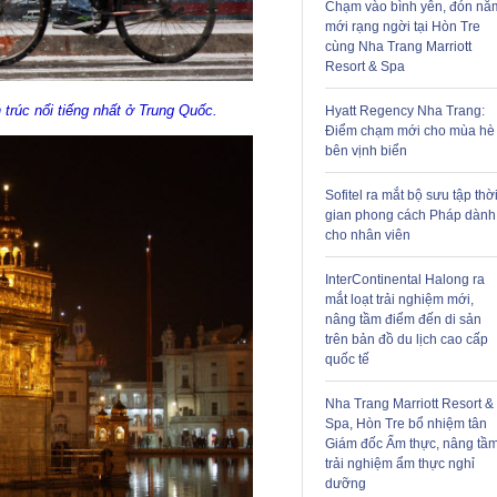
Chạm vào bình yên, đón nă
mới rạng ngời tại Hòn Tre
cùng Nha Trang Marriott
Resort & Spa
trúc nổi tiếng nhất ở Trung Quốc.
Hyatt Regency Nha Trang:
Điểm chạm mới cho mùa hè
bên vịnh biển
Sofitel ra mắt bộ sưu tập thờ
gian phong cách Pháp dành
cho nhân viên
InterContinental Halong ra
mắt loạt trải nghiệm mới,
nâng tầm điểm đến di sản
trên bản đồ du lịch cao cấp
quốc tế
Nha Trang Marriott Resort &
Spa, Hòn Tre bổ nhiệm tân
Giám đốc Ẩm thực, nâng tầ
trải nghiệm ẩm thực nghỉ
dưỡng