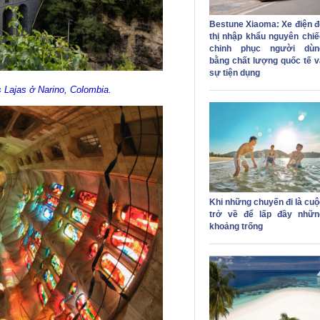
Bestune Xiaoma: Xe điện đ
thị nhập khẩu nguyên chiế
chinh phục người dùn
bằng chất lượng quốc tế v
sự tiện dụng
 Lajas ở Narino, Colombia.
Khi những chuyến đi là cuộ
trở về để lấp đầy nhữn
khoảng trống