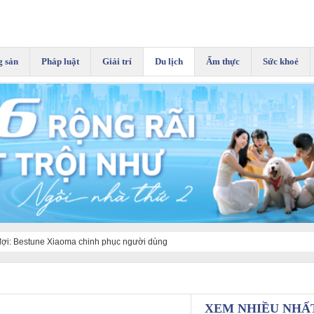
g sản
Pháp luật
Giải trí
Du lịch
Ẩm thực
Sức khoẻ
đợi: Bestune Xiaoma chinh phục người dùng
i
XEM NHIỀU NHẤ