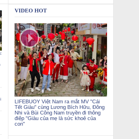
VIDEO HOT
:
h
i
LIFEBUOY Việt Nam ra mắt MV "Cái
Tết Giàu" cùng Lương Bích Hữu, Đông
Nhi và Bùi Công Nam truyền đi thông
điệp "Giàu của mẹ là sức khoẻ của
con"