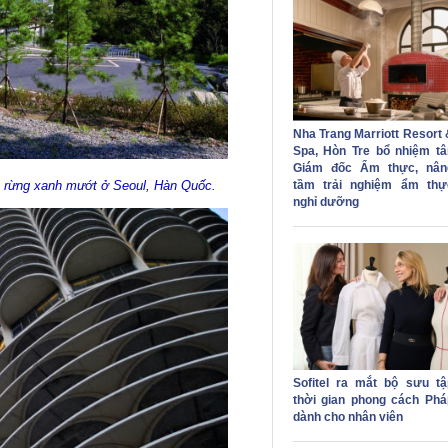
Nha Trang Marriott Resort 
Spa, Hòn Tre bổ nhiệm tâ
Giám đốc Ẩm thực, nân
tầm trải nghiệm ẩm thự
h rừng xanh mướt ở Seoul, Hàn Quốc.
nghỉ dưỡng
Sofitel ra mắt bộ sưu tậ
thời gian phong cách Phá
dành cho nhân viên