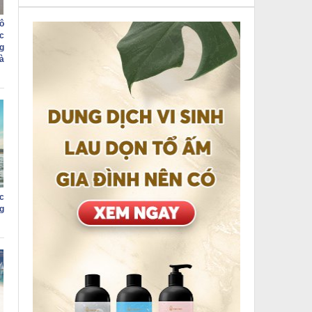
ô
c
g
à
c
g