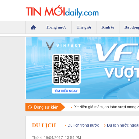
Trong nước
Thế giới
Kinh tế
Bất độn
Dòng sự kiện
Xe điện giá mềm, an toàn vượt mong 
DU LỊCH
Du lịch trong nước
Du lịch nước ngoà
Thứ 4, 19/04/2017, 13:54 PM