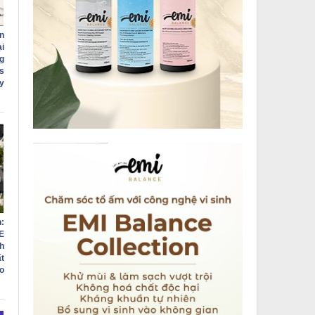
n
i
g
s
ry
:
E
h
ất
o