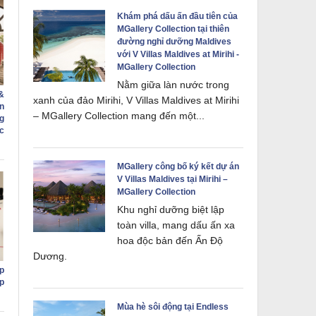
Khám phá dấu ấn đầu tiên của
MGallery Collection tại thiên
đường nghỉ dưỡng Maldives
với V Villas Maldives at Mirihi -
MGallery Collection
Nằm giữa làn nước trong
&
xanh của đảo Mirihi, V Villas Maldives at Mirihi
n
– MGallery Collection mang đến một...
g
c
MGallery công bố ký kết dự án
V Villas Maldives tại Mirihi –
MGallery Collection
Khu nghỉ dưỡng biệt lập
toàn villa, mang dấu ấn xa
hoa độc bản đến Ấn Độ
Dương.
p
p
Mùa hè sôi động tại Endless