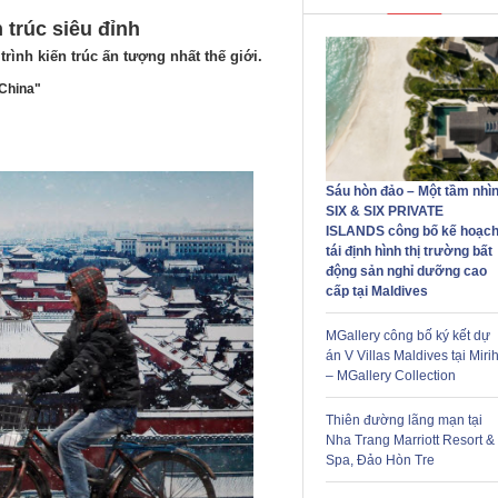
trúc siêu đỉnh
rình kiến trúc ấn tượng nhất thế giới.
 China"
Sáu hòn đảo – Một tầm nhìn
SIX & SIX PRIVATE
ISLANDS công bố kế hoạc
tái định hình thị trường bất
động sản nghỉ dưỡng cao
cấp tại Maldives
MGallery công bố ký kết dự
án V Villas Maldives tại Mirih
– MGallery Collection
Thiên đường lãng mạn tại
Nha Trang Marriott Resort &
Spa, Đảo Hòn Tre