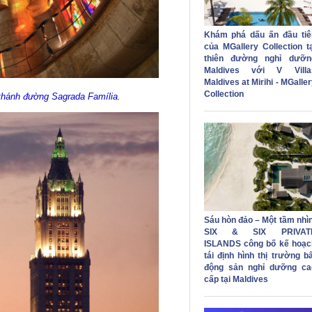
Khám phá dấu ấn đầu tiê
của MGallery Collection tạ
thiên đường nghỉ dưỡn
Maldives với V Villa
Maldives at Mirihi - MGalle
Collection
thánh đường Sagrada Família.
Sáu hòn đảo – Một tầm nhìn
SIX & SIX PRIVAT
ISLANDS công bố kế hoạc
tái định hình thị trường b
động sản nghỉ dưỡng ca
cấp tại Maldives