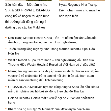
Sáu hòn đảo – Một tầm nhìn:
Hyatt Regency Nha Trang:
SIX & SIX PRIVATE ISLANDS
Điểm chạm mới cho mùa hè
công bố kế hoạch tái định hình
bên vịnh biển
thị trường bất động sản nghỉ
dưỡng cao cấp tại Maldives
Nha Trang Marriott Resort & Spa, Hòn Tre bổ nhiệm tân Giám đốc
Ẩm thực, nâng tầm trải nghiệm ẩm thực nghỉ dưỡng
Thiên đường lãng mạn tại Nha Trang Marriott Resort & Spa, Đảo
Hòn Tre
Westin Resort & Spa Cam Ranh – Khu nghỉ dưỡng đầu tiên của
Thương Hiệu Westin Hotels & Resort tại Việt Nam có gì đặc biệt?
Những trải nghiệm mùa hè đầy ắp niềm vui dành cho trẻ em: Ngắm
voọc chà vá chân nâu, trồng san hô hồi sinh biển cả, tham quan
miền di sản với những dấu tích hào hùng
CROSSROADS Maldives hợp tác cùng Singha Soda lần đầu tiên ra
mắt trải nghiệm tiệc hồ bơi sôi động theo chủ đề Thái Lan
Hoiana Resort & Golf ra mắt “Siêu lễ hội hè 2024” lớn nhất miền
trung
Khám phá bộ sưu tập “M Moment” của MGallery tại Việt Nam