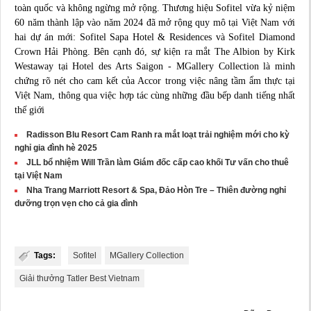
toàn quốc và không ngừng mở rộng. Thương hiệu Sofitel vừa kỷ niệm
60 năm thành lập vào năm 2024 đã mở rộng quy mô tại Việt Nam với
hai dự án mới: Sofitel Sapa Hotel & Residences và Sofitel Diamond
Crown Hải Phòng. Bên cạnh đó, sự kiện ra mắt The Albion by Kirk
Westaway tại Hotel des Arts Saigon - MGallery Collection là minh
chứng rõ nét cho cam kết của Accor trong việc nâng tầm ẩm thực tại
Việt Nam, thông qua việc hợp tác cùng những đầu bếp danh tiếng nhất
thế giới
Radisson Blu Resort Cam Ranh ra mắt loạt trải nghiệm mới cho kỳ
nghỉ gia đình hè 2025
JLL bổ nhiệm Will Trần làm Giám đốc cấp cao khối Tư vấn cho thuê
tại Việt Nam
Nha Trang Marriott Resort & Spa, Đảo Hòn Tre – Thiên đường nghỉ
dưỡng trọn vẹn cho cả gia đình
Tags:
Sofitel
MGallery Collection
Giải thưởng Tatler Best Vietnam