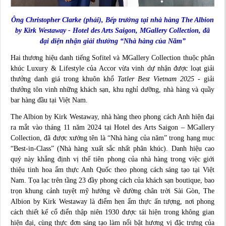
Ông Christopher Clarke (phải), Bếp trưởng tại nhà hàng The Albion
by Kirk Westaway - Hotel des Arts Saigon, MGallery Collection, đã
đại diện nhận giải thưởng “Nhà hàng của Năm”
­Hai thương hiệu danh tiếng Sofitel và MGallery Collection thuộc phân
khúc Luxury & Lifestyle của Accor vừa vinh dự nhận được loạt giải
thưởng danh giá trong khuôn khổ
Tatler Best Vietnam 2025
- giải
thưởng tôn vinh những khách sạn, khu nghỉ dưỡng, nhà hàng và quầy
bar hàng đầu tại Việt Nam.
The Albion by Kirk Westaway
, nhà hàng theo phong cách Anh hiện đại
ra mắt vào tháng 11 năm 2024 tại
Hotel des Arts Saigon – MGallery
Collection
, đã được xướng tên là “Nhà hàng của năm” trong hạng mục
“Best-in-Class” (Nhà hàng xuất sắc nhất phân khúc). Danh hiệu cao
quý này khẳng định vị thế tiên phong của nhà hàng trong việc giới
thiệu tinh hoa ẩm thực Anh Quốc theo phong cách sáng tạo tại Việt
Nam. Tọa lạc trên tầng 23 đầy phong cách của khách sạn boutique, bao
trọn khung cảnh tuyệt mỹ hướng về đường chân trời Sài Gòn, The
Albion by Kirk Westaway là điểm hẹn ẩm thực ấn tượng, nơi phong
cách thiết kế cổ điển thập niên 1930 được tái hiện trong không gian
hiện đại, cùng thực đơn sáng tạo làm nổi bật hương vị đặc trưng của