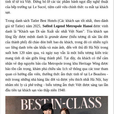
tinh tế từ trà Việt. Đừng bỏ lỡ các tác phẩm bánh ngọt đầy nghệ thuật
của bếp trưởng tại Le Sucré, tiệm café vừa chính thức ra mắt tại khách
sạn.
Trong danh sách Tatler Best Hotels (Các khách sạn tốt nhất, theo đánh
giá từ Tatler) năm 2025,
Sofitel Legend Metropole Hanoi
được vinh
danh là “Khách sạn Di sản Xuất sắc nhất Việt Nam”. Tòa khách sạn
lộng lẫy được mệnh danh là
grande dame
(biểu tượng di sản lâu đời
của thành phố) đã chào đón biết bao du khách, trong đó có nhiều
ngôi
sao
lừng danh trên sân khấu và màn ảnh, đến với thủ đô Hà Nội trong
suốt hơn 120 năm qua, và ngày nay vẫn là một biểu tượng kiến trúc
mang tính di sản giữa lòng thành phố. Tại đây, du khách có thể cảm
nhận vẻ đẹp nguyên bản của Metropole trong khu Heritage Wing được
bảo tồn cẩn trọng, khám phá chiều sâu
lịch sử
thông qua các tour tham
quan có hướng dẫn viên, thưởng thức ẩm thực tinh tế tại Le Beaulieu -
một trong những nhà hàng lâu đời và được yêu thích nhất Hà Nội, hay
nhâm nhi ly cà phê trứng - biểu tượng ẩm thực Việt được sáng tạo lần
đầu tiên tại khách sạn vào thập niên 1940.