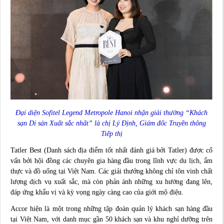
Đại diện Sofitel Legend Metropole Hanoi nhận giải thưởng “Khách
sạn Di sản Xuất sắc nhất” là chị Lý Định, Giám đốc Truyền thông
Tiếp thị
Tatler Best (Danh sách địa điểm tốt nhất đánh giá bởi Tatler) được cố
vấn bởi hội đồng các chuyên gia hàng đầu trong lĩnh vực du lịch, ẩm
thực và đồ uống tại Việt Nam. Các giải thưởng không chỉ tôn vinh chất
lượng dịch vụ xuất sắc, mà còn phản ánh những xu hướng đang lên,
đáp ứng khẩu vị và kỳ vọng ngày càng cao của giới mộ điệu.
Accor hiện là một trong những tập đoàn quản lý khách sạn hàng đầu
tại Việt Nam, với danh mục gần 50 khách sạn và khu nghỉ dưỡng trên