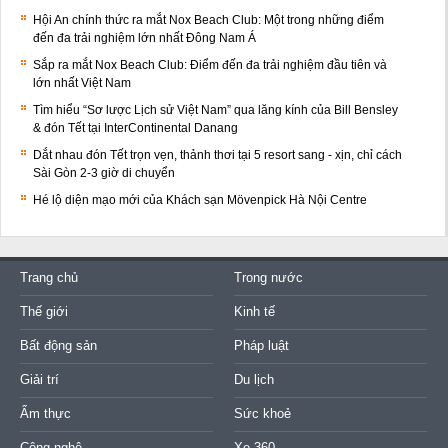
Hội An chính thức ra mắt Nox Beach Club: Một trong những điểm
đến đa trải nghiệm lớn nhất Đông Nam Á
Sắp ra mắt Nox Beach Club: Điểm đến đa trải nghiệm đầu tiên và
lớn nhất Việt Nam
Tìm hiểu “Sơ lược Lịch sử Việt Nam” qua lăng kính của Bill Bensley
& đón Tết tại InterContinental Danang
Dắt nhau đón Tết trọn vẹn, thảnh thơi tại 5 resort sang - xịn, chỉ cách
Sài Gòn 2-3 giờ di chuyển
Hé lộ diện mạo mới của Khách sạn Mövenpick Hà Nội Centre
Trang chủ
Trong nước
Thế giới
Kinh tế
Bất động sản
Pháp luật
Giải trí
Du lịch
Ẩm thực
Sức khoẻ
Công nghệ
Xe 360