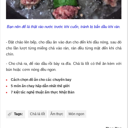
Bạn nên để lá thật ráo nước trước khi cuốn, tránh bị bắn dầu khi rán.
- Đặt chảo lên bếp, cho dầu ăn vào đun cho đến khi dầu nóng, sau đó
cho lần lượt từng miếng chả vào rán, rán đều từng mặt đến khi chả
chín.
- Cho chả ra, để ráo dầu rồi bày ra đĩa. Chả lá lốt có thể ăn kèm với
bún hoặc cơm nóng đều ngon.
Cách chọn đồ ăn cho các chuyến bay
5 món ăn chay hấp dẫn nhất thế giới
7 kiệt tác nghệ thuật ẩm thực Nhật Bản
Tags:
Chả lá lốt
Ẩm thực
Món ngon