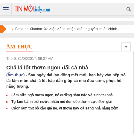
Bestune Xiaoma: Xe điện đô thị nhập khẩu nguyên chiếc chinh
phục người dùng bằng chất lượng quốc tế và sự tiện dụng
ẨM THỰC
Thứ 6, 31/03/2017, 09:37 AM
Chả lá lốt thơm ngon đãi cả nhà
(Ẩm thực)
- Sau ngày dài lao động mệt mỏi, bạn hãy vào bếp trổ
tài làm món chả lá lốt hấp dẫn giúp cả nhà đưa cơm, phục hồi
năng lượng.
Làm sữa ngô thơm ngon, bổ dưỡng đảm bảo vệ sinh tại nhà
Tự làm bánh trôi nước nhân mè đen dẻo thơm cực đơn giản
Cách làm thịt bò xào giá hẹ, vị thơm bay cả sang nhà hàng xóm