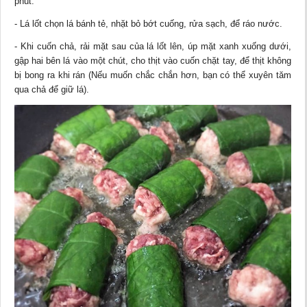
phút.
- Lá lốt chọn lá bánh tẻ, nhặt bỏ bớt cuống, rửa sạch, để ráo nước.
- Khi cuốn chả, rải mặt sau của lá lốt lên, úp mặt xanh xuống dưới,
gập hai bên lá vào một chút, cho thịt vào cuốn chặt tay, để thịt không
bị bong ra khi rán (Nếu muốn chắc chắn hơn, bạn có thể xuyên tăm
qua chả để giữ lá).