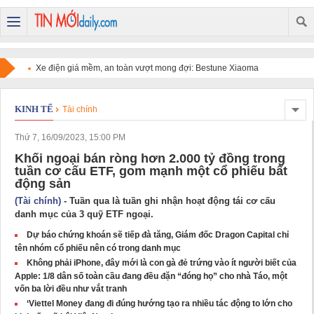
Xe điện giá mềm, an toàn vượt mong đợi: Bestune Xiaoma
chinh phục người dùng
KINH TẾ
Tài chính
Thứ 7, 16/09/2023, 15:00 PM
Khối ngoại bán ròng hơn 2.000 tỷ đồng trong
tuần cơ cấu ETF, gom mạnh một cổ phiếu bất
động sản
(Tài chính)
- Tuần qua là tuần ghi nhận hoạt động tái cơ cấu
danh mục của 3 quỹ ETF ngoại.
Dự báo chứng khoán sẽ tiếp đà tăng, Giám đốc Dragon Capital chỉ
tên nhóm cổ phiếu nên có trong danh mục
Không phải iPhone, đây mới là con gà đẻ trứng vào ít người biết của
Apple: 1/8 dân số toàn cầu đang đều đặn “đóng họ” cho nhà Táo, một
vốn ba lời đều như vắt tranh
‘Viettel Money đang đi đúng hướng tạo ra nhiều tác động to lớn cho