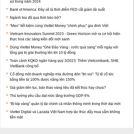
xử trong năm 2024
Bank of America: Đây sẽ là thời điểm FED cắt giảm lãi suất
Ngành bia đã qua thời béo bở?
“Mẹo” tiết kiệm cùng Viettel Money “chinh phục” gia đình Việt
Vietnam Innovators Summit 2023 - Green Horizon mở ra cơ hội hiện
thực hoá các sáng kiến đổi mới xanh
Dùng Viettel Money “Ghé Đảo Vàng - rước quà sang” mỗi ngày với
tổng giá trị giải thưởng lên tới 10 tỷ đồng
Toàn cảnh KQKD ngân hàng quý 3/2023: Thêm Vietcombank, SHB,
VietBank công bố
Cổ đông một doanh nghiệp mía đường đón "tin vui": Tỷ lệ cổ tức
bằng tiền từ 100% được nâng lên 150%
Giá giảm liên tục, bán tháo vàng liệu đã kết thúc hay chưa?
Thủ tướng yêu cầu đạt mức tăng trưởng GDP 6%
“Bí kíp vàng” quản lý tài chính cá nhân thông minh trong thời đại mới
Viettel Digital và Lazada Việt Nam hợp tác thúc đẩy mua sắm không
tiền mặt