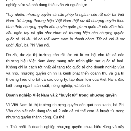
nghiệp vừa và nhỏ đang thiếu vốn và nguồn lực.
“Tuy nhiên, nhượng quyền và cấp phép là ngành còn rất mới tại Việt
Nam. Số lượng thương hiệu Việt Nam thật sự đã nhượng quyền theo
hình thức nhượng quyền độc quyền quốc gia ra quốc tế còn đếm trên
đầu ngón tay và gần như chưa có thương hiệu nào nhượng quyền
quốc tế đủ lâu để có thể được xem là thành công. Tất cả chỉ là sự
khởi đầu”,
bà Phi Vân nói.
Do đó, dư địa thị trường còn rất lớn và là cơ hội cho tất cả các
thương hiệu Việt Nam đang mang trên mình giấc mơ quốc tế hoá.
Không chỉ là cách tốt nhất để tăng tốc quốc tế cho doanh nghiệp vừa
và nhỏ, nhượng quyền chính là kênh phát triển doanh thu và giá trị
thương hiệu cho tất cả các công ty, tập đoàn lớn của Việt Nam, đặc
biệt trong ngành sản xuất, nông nghiệp, và bán lẻ.
Doanh nghiệp Việt Nam và 2 “huyệt tử” trong nhượng quyền
Vì Việt Nam là thị trường nhượng quyền còn quá non xanh, bà Phi
Vân cho biết nên đang tồn tại 2 vấn đề có thể xem là huyệt tử trong
nhượng quyền thành công. Cụ thể:
+ Thứ nhất là doanh nghiệp nhượng quyền chưa hiểu đúng và xây