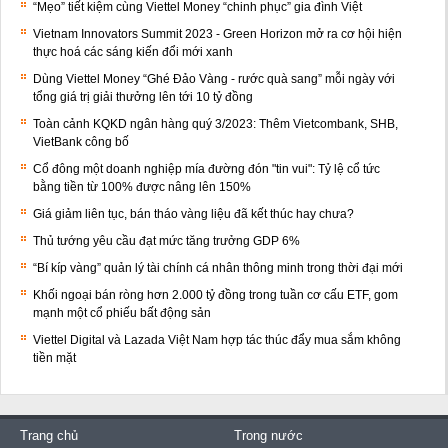
“Mẹo” tiết kiệm cùng Viettel Money “chinh phục” gia đình Việt
Vietnam Innovators Summit 2023 - Green Horizon mở ra cơ hội hiện
thực hoá các sáng kiến đổi mới xanh
Dùng Viettel Money “Ghé Đảo Vàng - rước quà sang” mỗi ngày với
tổng giá trị giải thưởng lên tới 10 tỷ đồng
Toàn cảnh KQKD ngân hàng quý 3/2023: Thêm Vietcombank, SHB,
VietBank công bố
Cổ đông một doanh nghiệp mía đường đón "tin vui": Tỷ lệ cổ tức
bằng tiền từ 100% được nâng lên 150%
Giá giảm liên tục, bán tháo vàng liệu đã kết thúc hay chưa?
Thủ tướng yêu cầu đạt mức tăng trưởng GDP 6%
“Bí kíp vàng” quản lý tài chính cá nhân thông minh trong thời đại mới
Khối ngoại bán ròng hơn 2.000 tỷ đồng trong tuần cơ cấu ETF, gom
mạnh một cổ phiếu bất động sản
Viettel Digital và Lazada Việt Nam hợp tác thúc đẩy mua sắm không
tiền mặt
Trang chủ
Trong nước