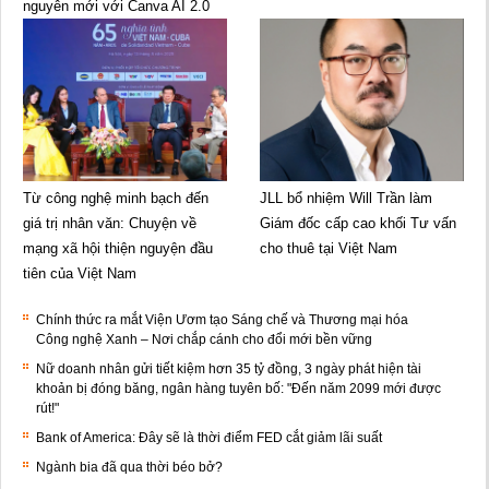
nguyên mới với Canva AI 2.0
Từ công nghệ minh bạch đến
JLL bổ nhiệm Will Trần làm
giá trị nhân văn: Chuyện về
Giám đốc cấp cao khối Tư vấn
mạng xã hội thiện nguyện đầu
cho thuê tại Việt Nam
tiên của Việt Nam
Chính thức ra mắt Viện Ươm tạo Sáng chế và Thương mại hóa
Công nghệ Xanh – Nơi chắp cánh cho đổi mới bền vững
Nữ doanh nhân gửi tiết kiệm hơn 35 tỷ đồng, 3 ngày phát hiện tài
khoản bị đóng băng, ngân hàng tuyên bố: "Đến năm 2099 mới được
rút!"
Bank of America: Đây sẽ là thời điểm FED cắt giảm lãi suất
Ngành bia đã qua thời béo bở?