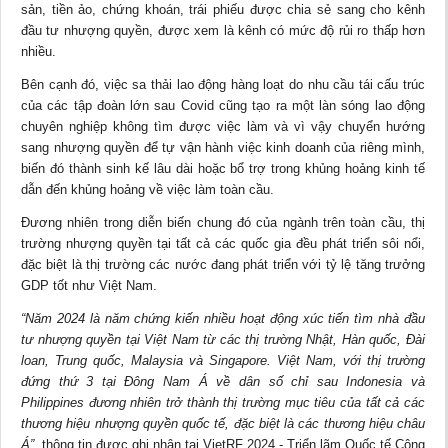
sản, tiền ảo, chứng khoán, trái phiếu được
chia sẻ
sang cho kênh
đầu tư nhượng quyền, được xem là kênh có mức độ rủi ro thấp hơn
nhiều.
Bên cạnh đó, việc sa thải lao động hàng loạt do nhu cầu tái cấu trúc
của các tập đoàn lớn sau Covid cũng tạo ra một làn sóng lao động
chuyên nghiệp không tìm được việc làm và vì vậy chuyển hướng
sang nhượng quyền để tự vận hành việc kinh doanh của riêng mình,
biến đó thành sinh kế lâu dài hoặc bổ trợ trong khủng hoảng
kinh tế
dẫn đến khủng hoảng về việc làm toàn cầu.
Đương nhiên trong diễn biến chung đó của ngành trên toàn cầu, thị
trường nhượng quyền tại tất cả các quốc gia đều phát triển sôi nổi,
đặc biệt là thị trường các nước đang phát triển với tỷ lệ tăng trưởng
GDP tốt như Việt Nam.
“Năm 2024 là năm chứng kiến nhiều hoạt động xúc tiến tìm nhà đầu
tư nhượng quyền tại Việt Nam từ các thị trường Nhật, Hàn quốc, Đài
loan, Trung quốc, Malaysia và Singapore. Việt Nam, với thị trường
đứng thứ 3 tại Đông Nam Á về dân số chỉ sau Indonesia và
Philippines đương nhiên trở thành thị trường mục tiêu của tất cả các
thương hiệu nhượng quyền quốc tế, đặc biệt là các thương hiệu châu
Á”,
thông tin được ghi nhận tại VietRF 2024 - Triển lãm Quốc tế Công