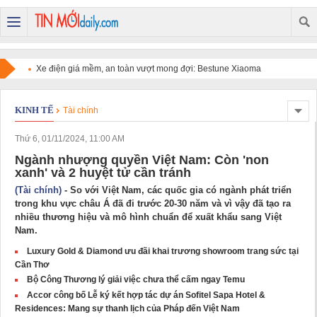
Xe điện giá mềm, an toàn vượt mong đợi: Bestune Xiaoma
chinh phục người dùng
KINH TẾ
Tài chính
Thứ 6, 01/11/2024, 11:00 AM
Ngành nhượng quyền Việt Nam: Còn 'non
xanh' và 2 huyệt tử cần tránh
(Tài chính)
- So với Việt Nam, các quốc gia có ngành phát triển
trong khu vực châu Á đã đi trước 20-30 năm và vì vậy đã tạo ra
nhiều thương hiệu và mô hình chuẩn để xuất khẩu sang Việt
Nam.
Luxury Gold & Diamond ưu đãi khai trương showroom trang sức tại
Cần Thơ
Bộ Công Thương lý giải việc chưa thể cấm ngay Temu
Accor công bố Lễ ký kết hợp tác dự án Sofitel Sapa Hotel &
Residences: Mang sự thanh lịch của Pháp đến Việt Nam