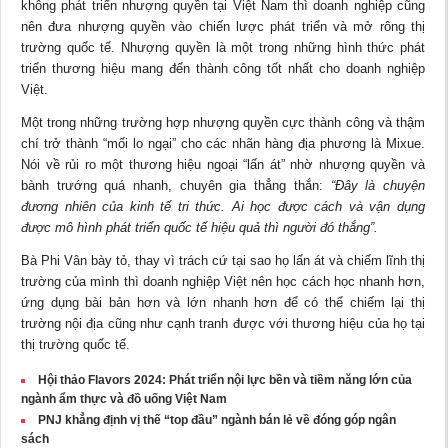
không phát triển nhượng quyền tại Việt Nam thì doanh nghiệp cũng
nên đưa nhượng quyền vào chiến lược phát triển và mở rông thị
trường quốc tế. Nhượng quyền là một trong những hình thức phát
triển thương hiệu mang đến thành công tốt nhất cho doanh nghiệp
Việt.
Một trong những trường hợp nhượng quyền cực thành công và thậm
chí trở thành “mối lo ngại” cho các nhãn hàng địa phương là Mixue.
Nói về rủi ro một thương hiệu ngoại “lấn át” nhờ nhượng quyền và
bành trướng quá nhanh, chuyên gia thẳng thắn:
“Đây là chuyện
đương nhiên của kinh tế tri thức. Ai học được cách và vận dụng
được mô hình phát triển quốc tế hiệu quả thì người đó thắng”.
Bà Phi Vân bày tỏ, thay vì trách cứ tại sao họ lấn át và chiếm lĩnh thị
trường của mình thì doanh nghiệp Việt nên học cách học nhanh hơn,
ứng dụng bài bản hơn và lớn nhanh hơn để có thể chiếm lại thị
trường nội địa cũng như cạnh tranh được với thương hiệu của họ tại
thị trường quốc tế.
Hội thảo Flavors 2024: Phát triển nội lực bền và tiềm năng lớn của
ngành ẩm thực và đồ uống Việt Nam
PNJ khẳng định vị thế “top đầu” ngành bán lẻ về đóng góp ngân
sách