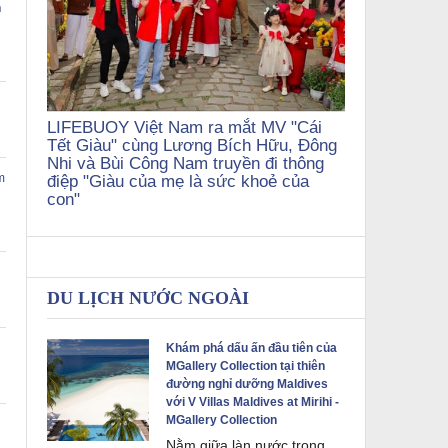
h
LIFEBUOY Việt Nam ra mắt MV "Cái
Tết Giàu" cùng Lương Bích Hữu, Đông
Nhi và Bùi Công Nam truyền đi thông
m
điệp "Giàu của mẹ là sức khoẻ của
con"
DU LỊCH NƯỚC NGOÀI
i
Khám phá dấu ấn đầu tiên của
MGallery Collection tại thiên
đường nghỉ dưỡng Maldives
với V Villas Maldives at Mirihi -
MGallery Collection
Nằm giữa làn nước trong