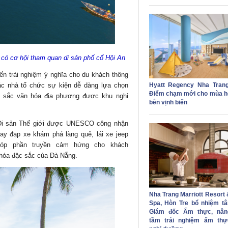
 có cơ hội tham quan di sản phố cổ Hội An
ến trải nghiệm ý nghĩa cho du khách thông
Hyatt Regency Nha Trang
ác nhà tổ chức sự kiện dễ dàng lựa chọn
Điểm chạm mới cho mùa h
n sắc văn hóa địa phương được khu nghỉ
bên vịnh biển
 Di sản Thế giới được UNESCO công nhận
y đạp xe khám phá làng quê, lái xe jeep
óp phần truyền cảm hứng cho khách
n hóa đặc sắc của Đà Nẵng.
Nha Trang Marriott Resort 
Spa, Hòn Tre bổ nhiệm tâ
Giám đốc Ẩm thực, nân
tầm trải nghiệm ẩm thự