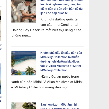
InterContinental Halong ra mắt
loạt trải nghiệm mới, nâng tầm
điểm đến di sản trên bản đồ du
lịch cao cấp quốc tế
Khu nghỉ dưỡng quốc tế
cao cấp InterContinental
Halong Bay Resort ra mắt biệt thự riêng tư sáu
phòng ngủ...
p
p
Khám phá dấu ấn đầu tiên của
MGallery Collection tại thiên
đường nghỉ dưỡng Maldives
với V Villas Maldives at Mirihi -
MGallery Collection
Nằm giữa làn nước trong
xanh của đảo Mirihi, V Villas Maldives at Mirihi
– MGallery Collection mang đến một...
i
&
Sáu hòn đảo – Một tầm nhìn: