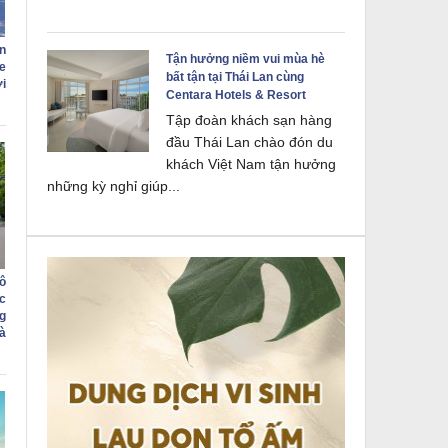
n
Tận hưởng niềm vui mùa hè
e
bất tận tại Thái Lan cùng
i
Centara Hotels & Resort
Tập đoàn khách sạn hàng
đầu Thái Lan chào đón du
khách Việt Nam tận hưởng
những kỳ nghỉ giúp...
ô
c
g
à