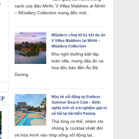
m
xanh của đảo Mirihi, V Villas Maldives at Mirihi
– MGallery Collection mang đến một...
MGallery công bố ký kết dự án
V Villas Maldives tại Mirihi –
MGallery Collection
Khu nghỉ dưỡng biệt lập
toàn villa, mang dấu ấn xa
hoa độc bản đến Ấn Độ
Dương.
Mùa hè sôi động tại Endless
ỆP
Summer Beach Club – Định
nghĩa mới về trải nghiệm giải trí
xã hội tại bãi biển Patong
Thả lỏng cơ thể, nhâm nhi
những ly cocktail nhiệt đới
và hòa mình vào nhịp sống sôi động tại...