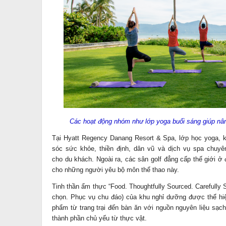
Các hoạt động nhóm như lớp yoga buổi sáng giúp nân
Tại Hyatt Regency Danang Resort & Spa, lớp học yoga, 
sóc sức khỏe, thiền định, dân vũ và dịch vụ spa chuyê
cho du khách. Ngoài ra, các sân golf đẳng cấp thế giới ở
cho những người yêu bộ môn thể thao này.
Tinh thần ẩm thực “Food. Thoughtfully Sourced. Carefully 
chọn. Phục vụ chu đáo) của khu nghỉ dưỡng được thể hi
phẩm từ trang trại đến bàn ăn với nguồn nguyên liệu sạ
thành phần chủ yếu từ thực vật.