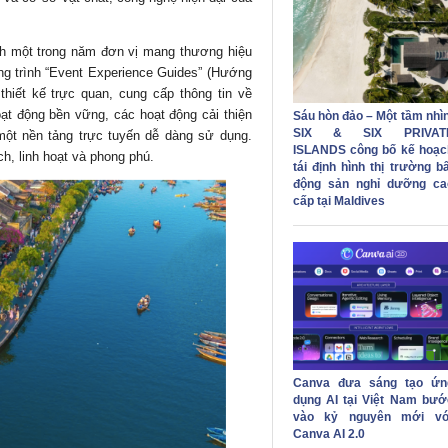
h một trong năm đơn vị mang thương hiệu
g trình “Event Experience Guides” (Hướng
thiết kế trực quan, cung cấp thông tin về
oạt động bền vững, các hoạt động cải thiện
Sáu hòn đảo – Một tầm nhìn
SIX & SIX PRIVAT
 một nền tảng trực tuyến dễ dàng sử dụng.
ISLANDS công bố kế hoạc
, linh hoạt và phong phú.
tái định hình thị trường b
động sản nghỉ dưỡng ca
cấp tại Maldives
Canva đưa sáng tạo ứn
dụng AI tại Việt Nam bướ
vào kỷ nguyên mới vớ
Canva AI 2.0