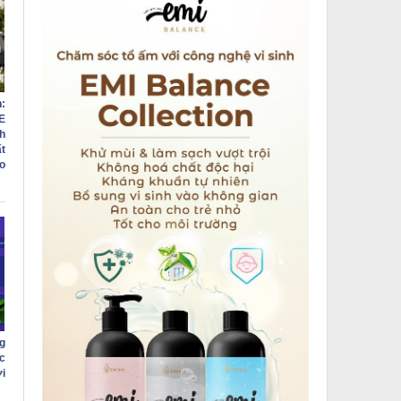
:
E
h
ất
o
g
c
i