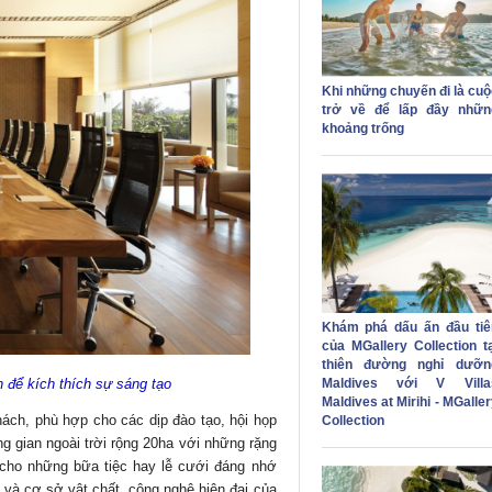
Khi những chuyến đi là cuộ
trở về để lấp đầy nhữn
khoảng trống
Khám phá dấu ấn đầu tiê
của MGallery Collection tạ
thiên đường nghỉ dưỡn
n để kích thích sự sáng tạo
Maldives với V Villa
Maldives at Mirihi - MGalle
ách, phù hợp cho các dịp đào tạo, hội họp
Collection
g gian ngoài trời rộng 20ha với những rặng
 cho những bữa tiệc hay lễ cưới đáng nhớ
 và cơ sở vật chất, công nghệ hiện đại của