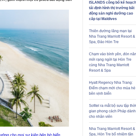
ISLANDS công bố kế hoạc
tái định hình thị trường bất
động sản nghỉ dưỡng cao
cấp tại Maldives
Thiên đường lãng mạn tại
Nha Trang Marriott Resort &
Spa, Đảo Hòn Tre
Chạm vào bình yên, đón nă
mới rạng ngời tại Hòn Tre
cùng Nha Trang Marriott
Resort & Spa
Hyatt Regency Nha Trang:
Điểm chạm mới cho mùa hè
bên vịnh biển
Sofitel ra mắt bộ sưu tập thờ
gian phong cách Pháp dành
cho nhân viên
Nha Trang Marriott Resort &
Spa, Hòn Tre bổ nhiệm tân
ưởng cho mọi sự kiện bên bờ biển.