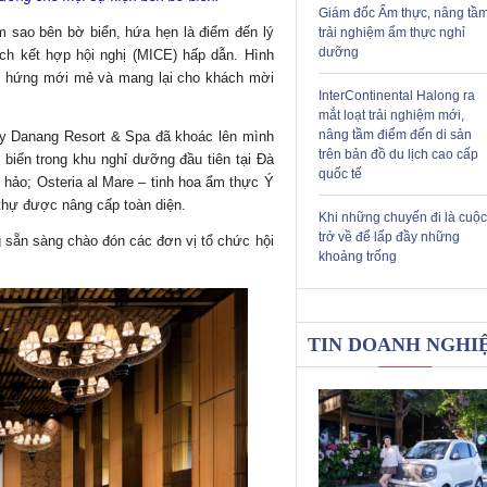
Giám đốc Ẩm thực, nâng tầ
m sao bên bờ biển, hứa hẹn là điểm đến lý
trải nghiệm ẩm thực nghỉ
dưỡng
ch kết hợp hội nghị (MICE) hấp dẫn. Hình
ảm hứng mới mẻ và mang lại cho khách mời
InterContinental Halong ra
mắt loạt trải nghiệm mới,
nâng tầm điểm đến di sản
ncy Danang Resort & Spa đã khoác lên mình
trên bản đồ du lịch cao cấp
biển trong khu nghỉ dưỡng đầu tiên tại Đà
quốc tế
hảo; Osteria al Mare – tinh hoa ẩm thực Ý
 thự được nâng cấp toàn diện.
Khi những chuyến đi là cuộc
trở về để lấp đầy những
 sẵn sàng chào đón các đơn vị tổ chức hội
khoảng trống
TIN DOANH NGHI