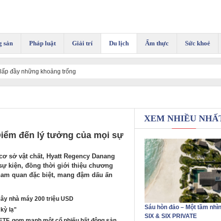
g sản
Pháp luật
Giải trí
Du lịch
Ẩm thực
Sức khoẻ
ể lấp đầy những khoảng trống
i
XEM NHIỀU NHẤ
iểm đến lý tưởng của mọi sự
cơ sở vật chất, Hyatt Regency Danang
sự kiện, đồng thời giới thiệu chương
 tham quan đặc biệt, mang đậm dấu ấn
xây nhà máy 200 triệu USD
Sáu hòn đảo – Một tầm nhìn
kỳ lạ"
SIX & SIX PRIVATE
 ETF, gom mạnh một cổ phiếu bất động sản