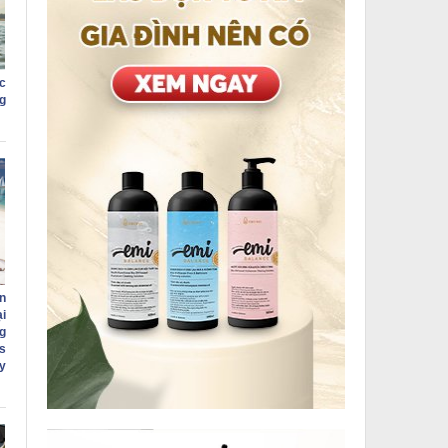
c
g
n
i
g
s
ry