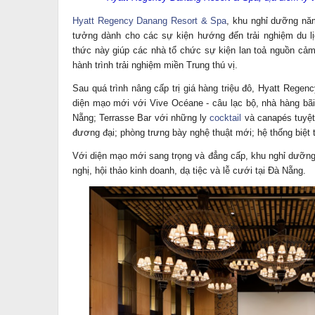
Hyatt Regency Danang Resort & Spa
, khu nghỉ dưỡng nă
tưởng dành cho các sự kiện hướng đến trải nghiệm du lị
thức này giúp các nhà tổ chức sự kiện lan toả nguồn c
hành trình trải nghiệm miền Trung thú vị.
Sau quá trình nâng cấp trị giá hàng triệu đô, Hyatt Rege
diện mạo mới với Vive Océane - câu lạc bộ, nhà hàng bãi 
Nẵng; Terrasse Bar với những ly
cocktail
và canapés tuyệt 
đương đại; phòng trưng bày nghệ thuật mới; hệ thống biệt
Với diện mạo mới sang trọng và đẳng cấp, khu nghỉ dưỡng
nghị, hội thảo kinh doanh, dạ tiệc và lễ cưới tại Đà Nẵng.