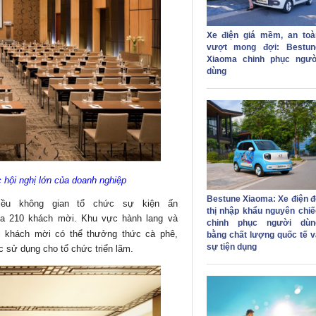
Xe điện giá mềm, an toà
vượt mong đợi: Bestun
Xiaoma chinh phục ngườ
dùng
 hội nghị lớn của doanh nghiệp
Bestune Xiaoma: Xe điện đ
iều không gian tổ chức sự kiện ấn
thị nhập khẩu nguyên chiế
a 210 khách mời. Khu vực hành lang và
chinh phục người dùn
ơi khách mời có thể thưởng thức cà phê,
bằng chất lượng quốc tế v
sự tiện dụng
c sử dụng cho tổ chức triển lãm.