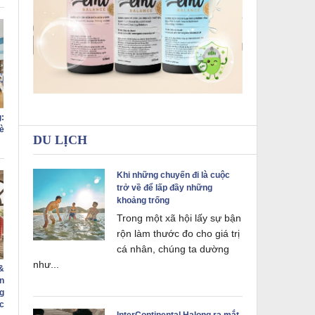
:
è
DU LỊCH
Khi những chuyến đi là cuộc
trở về để lấp đầy những
khoảng trống
Trong một xã hội lấy sự bận
rộn làm thước đo cho giá trị
cá nhân, chúng ta dường
như...
&
n
g
c