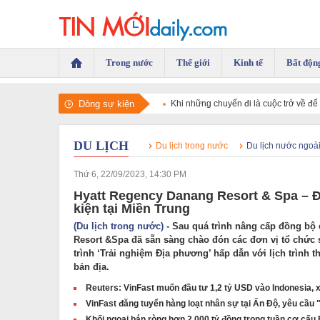
Trong nước
Thế giới
Kinh tế
Bất độn
Dòng sự kiện
Khi những chuyến đi là cuộc trở về đ
DU LỊCH
Du lịch trong nước
Du lịch nước ngoà
Thứ 6, 22/09/2023, 14:30 PM
Hyatt Regency Danang Resort & Spa – Đ
kiện tại Miền Trung
(Du lịch trong nước)
- Sau quá trình nâng cấp đồng bộ 
Resort &Spa đã sẵn sàng chào đón các đơn vị tổ chức 
trình ‘Trải nghiệm Địa phương’ hấp dẫn với lịch trình
bản địa.
Reuters: VinFast muốn đầu tư 1,2 tỷ USD vào Indonesia, 
VinFast đăng tuyển hàng loạt nhân sự tại Ấn Độ, yêu cầu "
Khối ngoại bán ròng hơn 2.000 tỷ đồng trong tuần cơ cấu