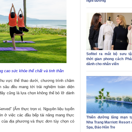
nghỉ dưỡng
Sofitel ra mắt bộ sưu tậ
thời gian phong cách Phá
dành cho nhân viên
g cao sức khỏe thể chất và tinh thần
khu vực thể thao dưới, chương trình chăm
n sâu đều mang tới trải nghiệm toàn diện
 đây cũng là lựa chọn không thể bỏ lỡ dành
Served” (Ẩm thực trọn vị. Nguyên liệu tuyển
ện ở việc các đầu bếp tài năng mang thực
Thiên đường lãng mạn tạ
ch của địa phương và thực đơn tùy chọn có
Nha Trang Marriott Resort 
Spa, Đảo Hòn Tre