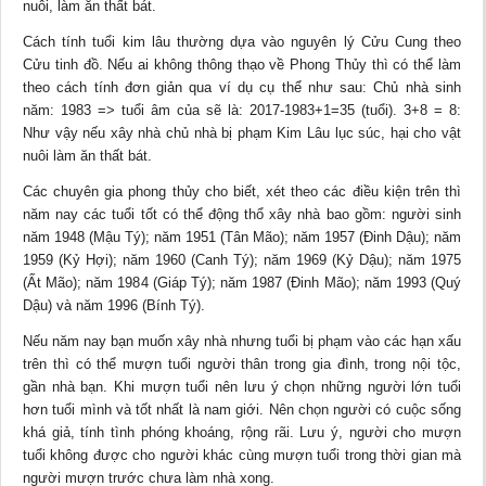
nuôi, làm ăn thất bát.
Cách tính tuổi kim lâu thường dựa vào nguyên lý Cửu Cung theo
Cửu tinh đồ. Nếu ai không thông thạo về Phong Thủy thì có thể làm
theo cách tính đơn giản qua ví dụ cụ thể như sau: Chủ nhà sinh
năm: 1983 => tuổi âm của sẽ là: 2017-1983+1=35 (tuổi). 3+8 = 8:
Như vậy nếu xây nhà chủ nhà bị phạm Kim Lâu lục súc, hại cho vật
nuôi làm ăn thất bát.
Các chuyên gia phong thủy cho biết, xét theo các điều kiện trên thì
năm nay các tuổi tốt có thể động thổ xây nhà bao gồm: người sinh
năm 1948 (Mậu Tý); năm 1951 (Tân Mão); năm 1957 (Đinh Dậu); năm
1959 (Kỷ Hợi); năm 1960 (Canh Tý); năm 1969 (Kỷ Dậu); năm 1975
(Ất Mão); năm 1984 (Giáp Tý); năm 1987 (Đinh Mão); năm 1993 (Quý
Dậu) và năm 1996 (Bính Tý).
Nếu năm nay bạn muốn xây nhà nhưng tuổi bị phạm vào các hạn xấu
trên thì có thể mượn tuổi người thân trong gia đình, trong nội tộc,
gần nhà bạn. Khi mượn tuổi nên lưu ý chọn những người lớn tuổi
hơn tuổi mình và tốt nhất là nam giới. Nên chọn người có cuộc sống
khá giả, tính tình phóng khoáng, rộng rãi. Lưu ý, người cho mượn
tuổi không được cho người khác cùng mượn tuổi trong thời gian mà
người mượn trước chưa làm nhà xong.