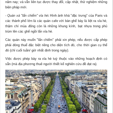
năm nay; và vẫn liên tục được thay đổi, cập nhật, thử nghiệm những
biện pháp mới.
-
Quán xá "lấn chiếm" vỉa hè
:
Hình ảnh khá "đặc trưng" của Paris và
các thành phố lớn là các quán cafe với bàn ghế bày là liệt ra vỉa hè,
thậm chí mùa đông còn là những khung kính, bạt nhựa trong phủ
trùm lên các ghế ngồi lấn vỉa hè.
Các quán này muốn "lấn chiếm" phải xin phép, nếu được cấp phép
phải đóng thuế đặc biệt riêng cho diện tích đó, cho thời gian cụ thể
đó (chỉ cuối tuần/ giờ nhất định trong ngày).
Việc được phép bày ra vỉa hè tuỳ thuộc vào những hoạch định có
sẵn (mà địa phương thuê người thiết kế nghiên cứu đề đạt ra).