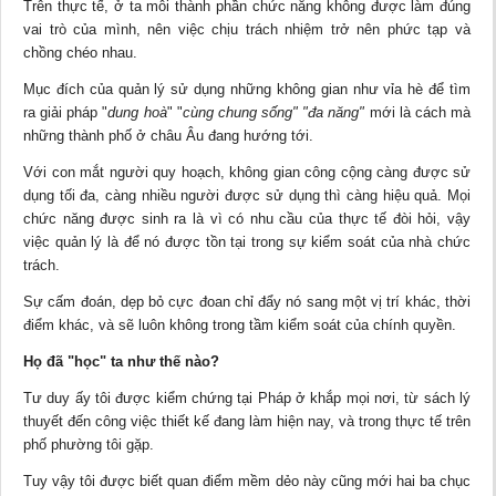
Trên thực tế, ở ta mỗi thành phần chức năng không được làm đúng
vai trò của mình, nên việc chịu trách nhiệm trở nên phức tạp và
chồng chéo nhau.
Mục đích của quản lý sử dụng những không gian như vỉa hè để tìm
ra giải pháp "
dung hoà
" "
cùng chung sống" "đa năng"
mới là cách mà
những thành phố ở châu Âu đang hướng tới.
Với con mắt người quy hoạch, không gian công cộng càng được sử
dụng tối đa, càng nhiều người được sử dụng thì càng hiệu quả. Mọi
chức năng được sinh ra là vì có nhu cầu của thực tế đòi hỏi, vậy
việc quản lý là để nó được tồn tại trong sự kiểm soát của nhà chức
trách.
Sự cấm đoán, dẹp bỏ cực đoan chỉ đẩy nó sang một vị trí khác, thời
điểm khác, và sẽ luôn không trong tầm kiểm soát của chính quyền.
Họ đã "học" ta như thế nào?
Tư duy ấy tôi được kiểm chứng tại Pháp ở khắp mọi nơi, từ sách lý
thuyết đến công việc thiết kế đang làm hiện nay, và trong thực tế trên
phố phường tôi gặp.
Tuy vậy tôi được biết quan điểm mềm dẻo này cũng mới hai ba chục