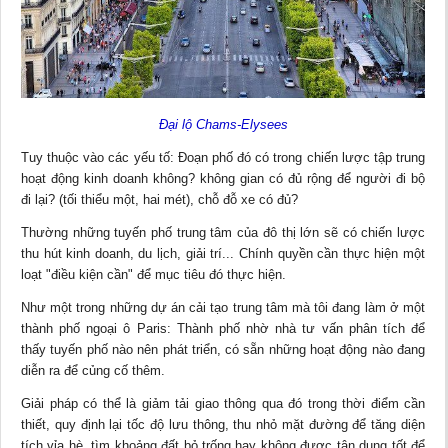
Đại lộ Chams-Elysees
Tuy thuộc vào các yếu tố: Đoạn phố đó có trong chiến lược tập trung
hoạt động kinh doanh không? không gian có đủ rộng để người đi bộ
đi lại? (tối thiểu một, hai mét), chỗ đỗ xe có đủ?
Thường những tuyến phố trung tâm của đô thị lớn sẽ có chiến lược
thu hút kinh doanh, du lịch, giải trí... Chính quyền cần thực hiện một
loạt "điều kiện cần" để mục tiêu đó thực hiện.
Như một trong những dự án cải tạo trung tâm mà tôi đang làm ở một
thành phố ngoại ô Paris: Thành phố nhờ nhà
tư vấn
phân tích để
thấy tuyến phố nào nên phát triển, có sẵn những hoạt động nào đang
diễn ra để củng cố thêm.
Giải pháp có thể là giảm tải giao thông qua đó trong thời điểm cần
thiết, quy định lại tốc độ lưu thông, thu nhỏ mặt đường để tăng diện
tích vỉa hè, tìm khoảng đất bỏ trống hay không được tận dụng tốt để