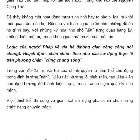
gánh rau chợ tạm họp rồi tan lúc nào... trong khu tập thể Nguyễn
Công Trứ.
Để thấy không một hoạt động mưu sinh nhỏ hay to nào bị loại ra khỏi
mối quan tâm của họ. Rồi sau vài tuần ngạc nhiên nhìn những đồ án
họ trình bày, với những ký hoạ nho nhỏ "đặt" từng quán hàng ấy,
không thiếu một ai, trong không gian mà họ đề xuất cải tạo.
Logic của người Pháp về vỉa hè (không gian công cộng nói
chung): Hoạch định, chấn chỉnh theo nhu cầu sử dụng thực tế
trên phương châm "cùng chung sống"
Trong vấn đề đô thị, vai trò của chính quyền là nắm thế chủ động
trong định hướng "nắn", "điều tiết" đường lối phát triển, tạo điều kiện
cho định hướng đó thành hiện thực, trong trách nhiệm quản lý của
mình.
Việc thiết kế, thi công và giám sát sử dụng phân chia cho những
chức năng chuyên trách.