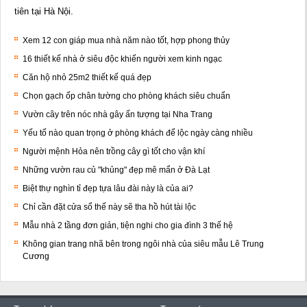
tiên tại Hà Nội.
Xem 12 con giáp mua nhà năm nào tốt, hợp phong thủy
16 thiết kế nhà ở siêu độc khiến người xem kinh ngạc
Căn hộ nhỏ 25m2 thiết kế quá đẹp
Chọn gạch ốp chân tường cho phòng khách siêu chuẩn
Vườn cây trên nóc nhà gây ấn tượng tại Nha Trang
Yếu tố nào quan trọng ở phòng khách để lộc ngày càng nhiều
Người mệnh Hỏa nên trồng cây gì tốt cho vận khí
Những vườn rau củ "khủng" đẹp mê mẩn ở Đà Lạt
Biệt thự nghìn tỉ đẹp tựa lâu đài này là của ai?
Chỉ cần đặt cửa sổ thế này sẽ tha hồ hút tài lộc
Mẫu nhà 2 tầng đơn giản, tiện nghi cho gia đình 3 thế hệ
Không gian trang nhã bên trong ngôi nhà của siêu mẫu Lê Trung
Cương