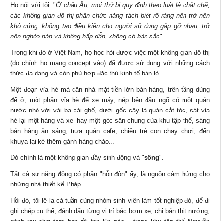
Họ nói với tôi: "
Ở
châu Âu, mọi thứ bị quy định theo luật lệ chặt chẽ,
các không gian đô thị phân chức năng tách biệt rõ ràng nên trở nên
khô cứng, không tạo điều kiện cho người sử dụng gặp gỡ nhau, trở
nên nghèo nàn và không hấp dẫn, không có bản sắc
".
Trong khi đó ở Việt Nam, họ học hỏi được việc một không gian đô thị
(do chính họ mang concept vào) đã được sử dụng với những cách
thức đa dạng và còn phù hợp đặc thù
kinh tế
bán lẻ.
Một đoạn vỉa hè mà căn nhà mặt tiền lớn bán hàng, trên tầng dùng
để ở, một phần vỉa hè để xe máy, nép bên đầu ngõ có một quán
nước nhỏ với vài ba cái ghế, dưới gốc cây là quán cắt tóc, sát vỉa
hè lại một hàng vá xe, hay một góc sân chung của khu tập thể, sáng
bán hàng ăn sáng, trưa quán cafe, chiều trẻ con chạy chơi, đến
khuya lại ké thêm gánh hàng cháo...
Đó chính là một không gian đầy sinh động và "
sống
".
Tất cả sự năng động có phần "hỗn độn" ấy, là nguồn cảm hứng cho
những nhà thiết kế Pháp.
Hồi đó, tôi lê la cả tuần cùng nhóm sinh viên làm tốt nghiệp đó, để đi
ghi chép cụ thể, đánh dấu từng vị trí bác bơm xe, chị bán thịt nướng,