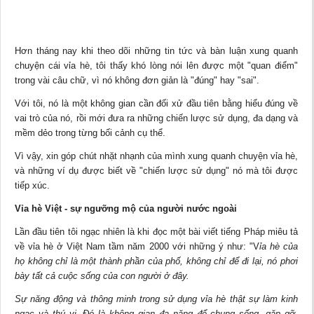
Hơn tháng nay khi theo dõi những tin tức và bàn luận xung quanh
chuyện cái vỉa hè, tôi thấy khó lòng nói lên được một "quan điểm"
trong vài câu chữ, vì nó không đơn giản là "đúng" hay "sai".
Với tôi, nó là một không gian cần đối xử đầu tiên bằng hiểu đúng về
vai trò của nó, rồi mới đưa ra những chiến lược sử dụng, đa dạng và
mềm dẻo trong từng bối cảnh cụ thể.
Vì vậy, xin góp chút nhặt nhạnh của mình xung quanh chuyện vỉa hè,
và những ví dụ được biết về "chiến lược sử dụng" nó mà tôi được
tiếp xúc.
Vỉa hè Việt - sự ngưỡng mộ của người nước ngoài
Lần đầu tiên tôi ngạc nhiên là khi đọc một bài viết tiếng Pháp miêu tả
về vỉa hè ở Việt Nam tầm năm 2000 với những ý như: "V
ỉa hè của
họ không chỉ là một thành phần của phố, không chỉ để đi lại, nó phơi
bày tất cả cuộc sống của con người ở đây.
Sự năng động và thông minh trong sử dụng vỉa hè thật sự làm kinh
ngạc và thú vị.
Đó là không gian đa năng để chung sống, gặp gỡ,