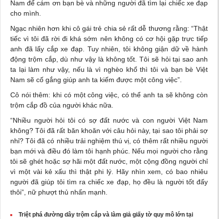
Nam để cám ơn bạn bè và những người đã tìm lại chiếc xe đạp
cho mình.
Ngạc nhiên hơn khi cô gái trẻ
chia sẻ
rất dễ thương rằng: “Thật
tiếc vì tôi đã rời đi khá sớm nên không có cơ hội gặp trực tiếp
anh đã lấy cắp xe đạp. Tuy nhiên, tôi không giận dữ về hành
động trộm cắp, dù như vậy là không tốt. Tôi sẽ hỏi tại sao anh
ta lại làm như vậy, nếu là vì nghèo khổ thì tôi và bạn bè Việt
Nam sẽ cố gắng giúp anh ta kiếm được một công việc”.
Cô nói thêm: khi có một công việc, có thể anh ta sẽ không còn
trộm cắp đồ của người khác nữa.
“Nhiều người hỏi tôi có sợ đất nước và con người Việt Nam
không? Tôi đã rất băn khoăn với câu hỏi này, tại sao tôi phải sợ
nhỉ? Tôi đã có nhiều trải nghiệm thú vị, có thêm rất nhiều người
bạn mới và điều đó làm tôi hạnh phúc. Nếu mọi người cho rằng
tôi sẽ ghét hoặc sợ hãi một đất nước, một cộng đồng người chỉ
vì một vài kẻ xấu thì thật phi lý. Hãy nhìn xem, có bao nhiêu
người đã giúp tôi tìm ra chiếc xe đạp, họ đều là người tốt đấy
thôi”, nữ phượt thủ nhấn mạnh.
Triệt phá đường dây trộm cắp và làm giả giấy tờ quy mô lớn tại