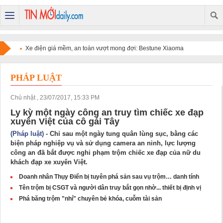
Xe điện giá mềm, an toàn vượt mong đợi: Bestune Xiaoma
chinh phục người dùng
PHÁP LUẬT
Chủ nhật , 23/07/2017, 15:33 PM
Ly kỳ một ngày công an truy tìm chiếc xe đạp
xuyên Việt của cô gái Tây
(Pháp luật)
- Chỉ sau một ngày tung quân lùng sục, bằng các
biện pháp nghiệp vụ và sử dụng camera an ninh, lực lượng
công an đã bắt được nghi phạm trộm chiếc xe đạp của nữ du
khách đạp xe xuyên Việt.
Doanh nhân Thụy Điển bị tuyên phá sản sau vụ trộm… danh tính
Tên trộm bị CSGT và người dân truy bắt gọn nhờ... thiết bị định vị
Phá băng trộm "nhí" chuyên bẻ khóa, cuỗm tài sản