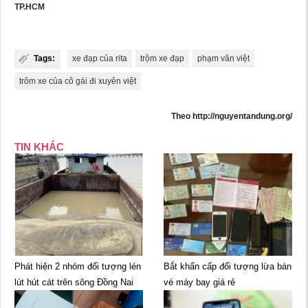
TP.HCM
Tags:
xe đạp của rita
trộm xe đạp
phạm văn việt
trôm xe của cô gái đi xuyên việt
Theo http://nguyentandung.org/
TIN KHÁC
Phát hiện 2 nhóm đối tượng lén
Bắt khẩn cấp đối tượng lừa bán
lút hút cát trên sông Đồng Nai
vé máy bay giá rẻ