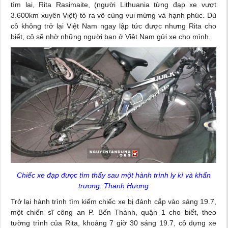
tìm lại, Rita Rasimaite, (người Lithuania từng đạp xe vượt
3.600km xuyên Việt) tỏ ra vô cùng vui mừng và hạnh phúc. Dù
cô không trở lại Việt Nam ngay lập tức được nhưng Rita cho
biết, cô sẽ nhờ những người bạn ở Việt Nam gửi xe cho mình.
Chiếc xe đạp được tìm thấy sau một hành trình ly kì và khẩn
trương. Thanh Hương
Trở lại hành trình tìm kiếm chiếc xe bị đánh cắp vào sáng 19.7,
một chiến sĩ công an P. Bến Thành, quận 1 cho biết, theo
tường trình của Rita, khoảng 7 giờ 30 sáng 19.7, cô dựng xe