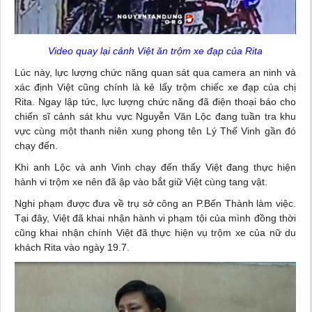
Video quay lại cảnh Việt ăn trộm xe đạp của Rita
Lúc này, lực lượng chức năng quan sát qua camera an ninh và
xác định Việt cũng chính là kẻ lấy trộm chiếc xe đạp của chị
Rita. Ngay lập tức, lực lượng chức năng đã
điện thoại
báo cho
chiến sĩ cảnh sát khu vực Nguyễn Văn Lộc đang tuần tra khu
vực cùng một thanh niên xung phong tên Lý Thế Vinh gần đó
chạy đến.
Khi anh Lộc và anh Vinh chạy đến thấy Việt đang thực hiện
hành vi trộm xe nên đã ập vào bắt giữ Việt cùng tang vật.
Nghi phạm được đưa về trụ sở công an P.Bến Thành làm việc.
Tại đây, Việt đã khai nhận hành vi phạm tội của mình đồng thời
cũng khai nhận chính Việt đã thực hiện vụ trộm xe của nữ du
khách Rita vào ngày 19.7.