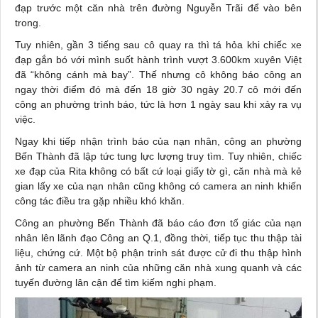
đạp trước một căn nhà trên đường Nguyễn Trãi để vào bên
trong.
Tuy nhiên, gần 3 tiếng sau cô quay ra thì tá hỏa khi chiếc xe
đạp gắn bó với mình suốt hành trình vượt 3.600km xuyên Việt
đã “không cánh mà bay”. Thế nhưng cô không báo công an
ngay thời điểm đó mà đến 18 giờ 30 ngày 20.7 cô mới đến
công an phường trình báo, tức là hơn 1 ngày sau khi xảy ra vụ
việc.
Ngay khi tiếp nhận trình báo của nạn nhân, công an phường
Bến Thành đã lập tức tung lực lượng truy tìm. Tuy nhiên, chiếc
xe đạp của Rita không có bất cứ loại giấy tờ gì, căn nhà mà kẻ
gian lấy xe của nạn nhân cũng không có camera an ninh khiến
công tác điều tra gặp nhiều khó khăn.
Công an phường Bến Thành đã
báo cáo
đơn tố giác của nạn
nhân lên lãnh đạo Công an Q.1, đồng thời, tiếp tục thu thập tài
liệu, chứng cứ. Một bộ phận trinh sát được cử đi thu thập hình
ảnh từ camera an ninh của những căn nhà xung quanh và các
tuyến đường lân cận để tìm kiếm nghi phạm.