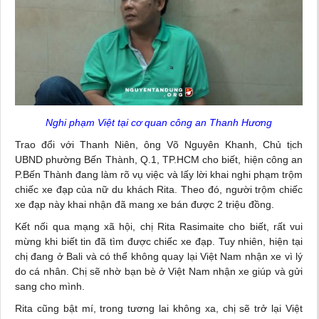
Nghi phạm Việt tại cơ quan công an Thanh Hương
Trao đổi với Thanh Niên, ông Võ Nguyên Khanh, Chủ tịch
UBND phường Bến Thành, Q.1, TP.HCM cho biết, hiện công an
P.Bến Thành đang làm rõ vụ việc và lấy lời khai nghi phạm trộm
chiếc xe đạp của nữ du khách Rita. Theo đó, người trộm chiếc
xe đạp này khai nhận đã mang xe bán được 2 triệu đồng.
Kết nối qua mạng
xã hội
, chị Rita Rasimaite cho biết, rất vui
mừng khi biết tin đã tìm được chiếc xe đạp. Tuy nhiên, hiện tại
chị đang ở
Bali
và có thể không quay lại Việt Nam nhận xe vì lý
do cá nhân. Chị sẽ nhờ bạn bè ở Việt Nam nhận xe giúp và gửi
sang cho mình.
Rita cũng bật mí, trong tương lai không xa, chị sẽ trở lại Việt