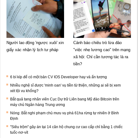
Người lao động 'ngược xuôi' xin
Cảnh báo chiêu trò lừa đảo
giấy xác nhận lý lịch tư pháp
"việc nhẹ lương cao" trên mạng
xã hội: Chỉ cần tương tác là ra
tiền?
6 bí kíp để có một bản CV IOS Developer hay và ấn tượng
Nhiều nghệ sĩ được 'minh oan' vụ tiền từ thiện, những ai sẽ bị xem
xét tội vu khống?
Bắt quả tang nhân viên Cục Dự trữ Liên bang Mỹ đào Bitcoin trên
máy chủ Ngân hàng Trung ương
Nóng: Bắt nghi phạm chủ mưu vụ phá 61ha rừng tự nhiên ở Bình
Định
"Siêu trộm" gây án tại 14 căn hộ chung cư cao cấp chỉ bằng 1 chiếc
tuốc-nơ-vít