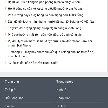
Bộ KH&CN lên tiếng về phó phòng bị bắt ở Nhật vì trộm
Hé lộ động cơ của kẻ xả súng giết 59 người ở Las Vegas
Phá đường dây cá độ bóng đá qua mạng hơn 160 tỉ đồng
Dẫn độ đối tượng hành hung người dã man từ Belarus về Việt Nam
Truy tìm đối tượng bịt mặt cướp Ngân hàng ở Vĩnh Long
Phó cục trưởng mất trộm gần 400 triệu: Lộ trình công tác
Vụ 400 tỷ “biến mất”: Đã bắt được cựu Giám đốc OceanBank chi
nhánh Hải Phòng
Từ tháng 11, máy bay chậm chuyến quá 6 tiếng phải bố trí chỗ ăn,
ngủ cho khách
‘Cuộc chiến’ bản đồ trước Trung Quốc
Trang chủ
Trong nước
Thế giới
Kinh tế
Bất động sản
Pháp luật
Giải trí
Du lịch