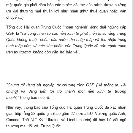
một quốc gia phải đảm bảo các nước đối tác của mình được hưởng
ưu đãi thương mại thuận lợi như nhau (như thuế quan hoặc vận
chuyển...).
Tổng cục Hải quan Trung Quốc "hoan nghênh" động thái ngừng cấp
GSP là
"sự công nhận từ các nền kinh tế phát triển khác rằng Trung
Quốc không thuộc nhóm các nước thu nhập thấp và thu nhập trung
bình thấp nữa, và các sản phẩm của Trung Quốc đủ sức cạnh tranh
trên thị trường, không còn cần 'họ' bảo vệ".
"Chúng tôi đang 'tốt nghiệp' từ chương trình GSP (Hệ thống ưu đãi
chung) và đang tiến tới trở thành một nền kinh tế 'trưởng
thành',"
thông báo nêu rõ.
Như vậy, thông báo của Tổng cục Hải quan Trung Quốc đã xác nhận
gián tiếp rằng 32 quốc gia (bao gồm 27 nước EU, Vương quốc Anh,
Canada, Thổ Nhĩ Kỳ, Ukraine và Liechtenstein) đã hủy bỏ đãi ngộ
thương mại đối với Trung Quốc.