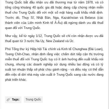
Trung Quốc bắt đầu nhận ưu đãi thương mại từ năm 1978, và có
tổng cộng khoảng 40 quốc gia đã hoặc đang cấp chứng nhận miễn
thuế cho Trung Quốc đối với một số mặt hàng xuất khẩu nhất định.
Trước đó, Thụy Sĩ, Nhật Bản, Nga, Kazakhstan và Belarus (các
thành viên của Liên minh Kinh tế Á-Âu) đã ngừng dành ưu đãi thuế
quan đối với Trung Quốc.
Như vậy, kể từ ngày 1/12, Trung Quốc sẽ chỉ còn nhận được ưu đãi
thuế quan từ 3 nước Na Uy, New Zealand và Úc.
Phó Tổng thư ký Hiệp hội Tài chính và Kinh tế Chunghwa (Đài Loan),
Tseng Chih-Chao, nhận định rằng việc chấm dứt tiếp cận thị trường
miễn thuế đối với Trung Quốc tuy có ít ảnh hưởng đến xuất khẩu nói
chung, nhưng các doanh nghiệp sử dụng nhiều lao động và có tỷ
suất
lợi nhuận
thấp sẽ phải chịu gánh nặng - và điều này có thể dẫn
đến việc di dời nhà máy sản xuất ở Trung Quốc sang các nước đang
phát triển khác.
Tags:
Trung Quốc