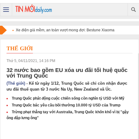
Xe điện giá mềm, an toàn vượt mong đợi: Bestune Xiaoma
chinh phục người dùng
THẾ GIỚI
Thứ 5, 04/11/2021, 14:16 PM
32 nước bao gồm EU xóa ưu đãi tối huệ quốc
với Trung Quốc
(Thế giới)
- Kể từ ngày 1/12, Trung Quốc sẽ chỉ còn nhận được
ưu đãi thuế quan từ 3 nước Na Uy, New Zealand và Úc.
Trung Quốc phát động cuộc chiến sống còn nghìn tỷ USD với Mỹ
Trung Quốc bác yêu cầu bồi thường 10.000 tỷ USD của Trump
Trừng phạt thẳng tay với Australia, Trung Quốc khốn khổ vì bị "gậy
ông đập lưng ông"