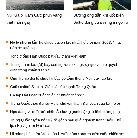
Núi lửa ở Nam Cực phun vàng
Đường ống dẫn khí đốt biển
thật mỗi ngày
Baltic đóng cửa vì nghi ngờ rò
rỉ
Hé lộ những tấm hộ chiếu quyền lực nhất thế giới năm 2023: Nhật
Bản rời khỏi top 1
Tổng thống Hàn Quốc bắt đầu thăm Việt Nam
Trí tuệ nhân tạo (AI) hay con người mới thực sự giữ vai trò quyết
định trong chiến tranh?
Ông Trump đòi tổ chức lại bầu cử tổng thống Mỹ ngay lập tức
Cuộc chiến" Silicon: Giải mã sức mạnh Trung Quốc
Cô lập Đài Loan: 'Bất chiến tự nhiên thành?'
Trung Quốc triệu đại sứ Mỹ vì chuyến thăm Đài Loan của bà Pelosi
Nga đang vượt "bão", châu Âu hứng gánh nặng từ lệnh trừng phạt
Trung Quốc tuyên bố "Mỹ sẽ gánh hậu quả nghiêm trọng" nếu Chủ
tịch Hạ viện tới Đài Loan
Ukraine phát triển "đội quân UAV" nhằm xoay chuyển cuộc chiến với