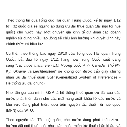
Theo thông tin của Tổng cục Hải quan Trung Quốc, kể từ ngày 1/12
tới, 32 quốc gia sẽ ngừng áp dụng ưu đãi thuế quan (đãi ngộ tối huệ
quốc) cho nước này. Một chuyên gia
kinh tế
dự đoán các doanh
nghiệp sử dụng nhiều lao động sẽ chịu ảnh hưởng khi quyết định này
chính thức có hiệu lực.
Cụ thể, theo thông báo ngày 28/10 của Tổng cục Hải quan Trung
Quốc, bắt đầu từ ngày 1/12, hàng hóa Trung Quốc xuất cảng
sang
"các nước thành viên EU, Vương quốc Anh, Canada, Thổ Nhĩ
Kỳ, Ukraine và Liechtenstein"
sẽ không còn được cấp giấy chứng
nhận ưu đãi thuế quan GSP (Generalized System of Preferences -
Hệ thống ưu đãi chung)
Như tên gọi của mình, GSP là hệ thống thuế quan ưu đãi của các
nước phát triển dành cho các mặt hàng xuất khẩu từ các nước và
khu vực đang phát triển, dựa trên nguyên tắc thuế Tối huệ quốc
(MFN) của WTO.
Theo nguyên tắc Tối huệ quốc, các nước đang phát triển được
hưởng đãi ngộ thuế suất như giảm hoặc miễn trừ thuế nhập khẩu; và