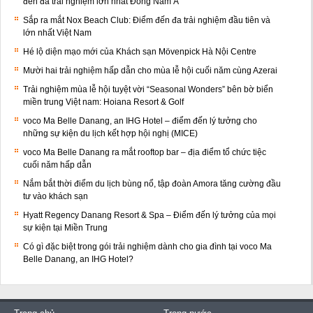
đến đa trải nghiệm lớn nhất Đông Nam Á
Sắp ra mắt Nox Beach Club: Điểm đến đa trải nghiệm đầu tiên và
lớn nhất Việt Nam
Hé lộ diện mạo mới của Khách sạn Mövenpick Hà Nội Centre
Mười hai trải nghiệm hấp dẫn cho mùa lễ hội cuối năm cùng Azerai
Trải nghiệm mùa lễ hội tuyệt vời “Seasonal Wonders” bên bờ biển
miền trung Việt nam: Hoiana Resort & Golf
voco Ma Belle Danang, an IHG Hotel – điểm đến lý tưởng cho
những sự kiện du lịch kết hợp hội nghị (MICE)
voco Ma Belle Danang ra mắt rooftop bar – địa điểm tổ chức tiệc
cuối năm hấp dẫn
Nắm bắt thời điểm du lịch bùng nổ, tập đoàn Amora tăng cường đầu
tư vào khách sạn
Hyatt Regency Danang Resort & Spa – Điểm đến lý tưởng của mọi
sự kiện tại Miền Trung
Có gì đặc biệt trong gói trải nghiệm dành cho gia đình tại voco Ma
Belle Danang, an IHG Hotel?