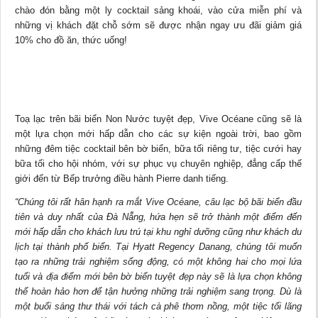
chào đón bằng một ly cocktail sảng khoái, vào cửa miễn phí và
những vị khách đặt chỗ sớm sẽ được nhận ngay ưu đãi giảm giá
10% cho đồ ăn, thức uống!
Toạ lạc trên bãi biển Non Nước tuyệt đẹp, Vive Océane cũng sẽ là
một lựa chọn mới hấp dẫn cho các sự kiện ngoài trời, bao gồm
những đêm tiệc cocktail bên bờ biển, bữa tối riêng tư, tiệc cưới hay
bữa tối cho hội nhóm, với sự phục vụ chuyên nghiệp, đẳng cấp thế
giới đến từ Bếp trưởng điều hành Pierre danh tiếng.
“Chúng tôi rất hân hạnh ra mắt Vive Océane, câu lạc bộ bãi biển đầu
tiên và duy nhất của Đà Nẵng, hứa hẹn sẽ trở thành một điểm đến
mới hấp dẫn cho khách lưu trú tại khu nghỉ dưỡng cũng như khách du
lịch tại thành phố biển. Tại Hyatt Regency Danang, chúng tôi muốn
tạo ra những trải nghiệm sống động, có một không hai cho mọi lứa
tuổi và địa điểm mới bên bờ biển tuyệt đẹp này sẽ là lựa chọn không
thể hoàn hảo hơn để tận hưởng những trải nghiệm sang trọng. Dù là
một buổi sáng thư thái với tách cà phê thơm nồng, một tiệc tối lãng