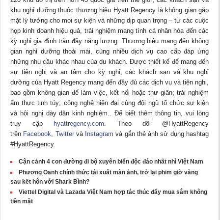
khu nghỉ dưỡng thuộc thương hiệu Hyatt Regency là không gian gặp
mặt lý tưởng cho mọi sự kiện và những dịp quan trọng – từ các cuộc
họp kinh doanh hiệu quả, trải nghiệm mang tính cá nhân hóa đến các
kỳ nghỉ gia đình tràn đầy năng lượng. Thương hiệu mang đến không
gian nghỉ dưỡng thoải mái, cùng nhiều dịch vụ cao cấp đáp ứng
những nhu cầu khác nhau của du khách. Được thiết kế để mang đến
sự tiện nghi và an tâm cho kỳ nghỉ, các khách sạn và khu nghỉ
dưỡng của Hyatt Regency mang đến đầy đủ các dịch vụ và tiện nghi,
bao gồm không gian để làm việc, kết nối hoặc thư giãn; trải nghiệm
ẩm thực tinh túy; công nghệ hiện đại cùng đội ngũ tổ chức sự kiện
và hội nghị dày dặn kinh nghiệm.. Để biết thêm thông tin, vui lòng
truy cập
hyattregency.com
. Theo dõi @HyattRegency
trên
Facebook
,
Twitter
và
Instagram
và gắn thẻ ảnh sử dụng hashtag
#HyattRegency.
Cận cảnh 4 con đường đi bộ xuyên biển độc đáo nhất nhì Việt Nam
Phương Oanh chính thức tái xuất màn ảnh, trở lại phim giờ vàng
sau kết hôn với Shark Bình?
Viettel Digital và Lazada Việt Nam hợp tác thúc đẩy mua sắm không
tiền mặt