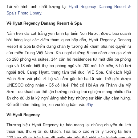
Tải về hình ảnh chất lượng tại
Hyatt Regency Danang Resort &
Spa’s Photo Library
.
Về Hyatt Regency Danang Resort & Spa
Nằm trên dải cát trắng yên bình tại biển Non Nước, được bao quanh
bởi hàng loạt các điểm tham quan hấp dẫn, Hyatt Regency Danang
Resort & Spa là điểm dừng chân lý tưởng để khám phá nét quyến rũ
của miền Trung Việt Nam. Khu nghỉ dưỡng 5 sao dành cho gia đình
có 198 phòng và suites, 144 căn hộ residences từ một đến ba phòng
ngủ và 18 căn biệt thự ba phòng ngủ với 700 mét bờ biển, 5 hồ bơi
ngoài trời, Camp Hyatt, trung tâm thể dục, VIE Spa. Chỉ cách Ngũ
Hành Sơn vài phút đi bộ và nằm gần kề ba Di sản Thế giới được
UNESCO công nhận - Cố đô Huế, Phố cổ Hội An và Thánh địa Mỹ
Sơn - du khách có thể tận hưởng những trải nghiệm mang nhiều dấu
ấn cho dù đó là kỳ nghỉ đáng nhớ hay những sự kiện đầy cảm hứng.
Để biết thêm thông tin, xin vui lòng bấm vào
đây
.
Về Hyatt Regency
Thương hiệu Hyatt Regency tự hào mang lại những chuyến du lịch
thoải mái, thú vị tới du khách. Tọa lạc ở các vị trí lý tưởng tại hơn
220 khu đô thị trên hơn 45 quốc gia trên thế giới, các khách sạn và