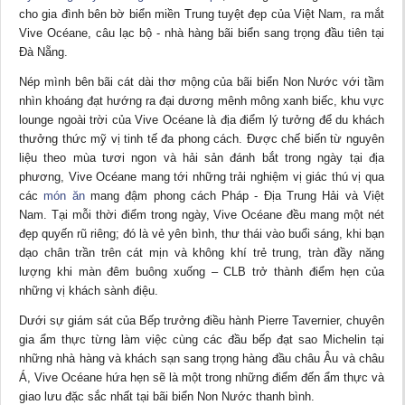
cho gia đình bên bờ biển miền Trung tuyệt đẹp của Việt Nam, ra mắt
Vive Océane, câu lạc bộ - nhà hàng bãi biển sang trọng đầu tiên tại
Đà Nẵng.
Nép mình bên bãi cát dài thơ mộng của bãi biển Non Nước với tầm
nhìn khoáng đạt hướng ra đại dương mênh mông xanh biếc, khu vực
lounge ngoài trời của Vive Océane là địa điểm lý tưởng để du khách
thưởng thức mỹ vị tinh tế đa phong cách. Được chế biến từ nguyên
liệu theo mùa tươi ngon và hải sản đánh bắt trong ngày tại địa
phương, Vive Océane mang tới những trải nghiệm vị giác thú vị qua
các
món ăn
mang đậm phong cách Pháp - Địa Trung Hải và Việt
Nam. Tại mỗi thời điểm trong ngày, Vive Océane đều mang một nét
đẹp quyến rũ riêng; đó là vẻ yên bình, thư thái vào buổi sáng, khi bạn
dạo chân trần trên cát mịn và không khí trẻ trung, tràn đầy năng
lượng khi màn đêm buông xuống – CLB trở thành điểm hẹn của
những vị khách sành điệu.
Dưới sự giám sát của Bếp trưởng điều hành Pierre Tavernier, chuyên
gia ẩm thực từng làm việc cùng các đầu bếp đạt sao Michelin tại
những nhà hàng và khách sạn sang trọng hàng đầu châu Âu và châu
Á, Vive Océane hứa hẹn sẽ là một trong những điểm đến ẩm thực và
giao lưu đặc sắc nhất tại bãi biển Non Nước thanh bình.