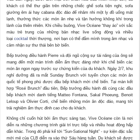
khách có thể thư giãn trên những chiếc ghế sofa tiện nghi, sofa
giường êm ái hay cabana độc đáo để nhâm nhi một ly đồ uống mát
lạnh, thưởng thức các món ăn nhẹ và tận hưởng không khí trong
lành của thiên nhiên. Khi chiều buông, Vive Océane “thay áo” với sắc
màu trẻ trung của những bản nhạc live sống động và nhiều
loại
cocktail
thời thượng, nơi bạn có thể đắm mình trong âm nhạc và
cảm nhận sự thư thái bên bờ biển.
Bếp trưởng điều hành Pierre và đội ngũ cộng sự tài năng của ông sẽ
mang đến một màn trình diễn ẩm thực đáng nhớ khi chế biến các
món ăn ngon ngay trước sự chứng kiến của du khách. Ngày 2/7, khu
nghỉ dưỡng đã ra mắt Sunday Brunch với tuyển chọn các món ăn
quốc tế phong phú được đầu bếp khách mời chế biến. Tại màn kết
hợp “Rosé Brunch” đầu tiên, Bếp trưởng điều hành đã cùng các đầu
bếp khách mời danh tiếng Matteo Fontana, Sakal Phoeung, Benoit
Leloup và Olivier Corti, chế biến những món ăn độc đáo, mang tới
trải nghiệm ẩm thực đỉnh cao cho du khách.
Không chỉ cuốn hút bởi ẩm thực sáng tạo, Vive Océane còn là nơi
diễn ra những chương trình giải trí trực tiếp và nhiều hoạt động hấp
dẫn khác. Trong đó phải kể tới “Sun-Sational Night” - sự kiện đặc sắc
mới mẻ của CLB diễn ra vào thứ Sáu hàng tuần. Du khách sẽ được