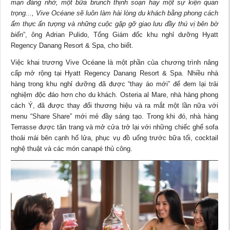
mạn đáng nhớ, một bữa brunch thịnh soạn hay một sự kiện quan
trọng..., Vive Océane sẽ luôn làm hài lòng du khách bằng phong cách
ẩm thực ấn tượng và những cuộc gặp gỡ giao lưu đầy thú vị bên bờ
biển
”, ông Adrian Pulido, Tổng Giám đốc khu nghỉ dưỡng Hyatt
Regency Danang Resort & Spa, cho biết.
Việc khai trương Vive Océane là một phần của chương trình nâng
cấp mở rộng tại Hyatt Regency Danang Resort & Spa. Nhiều nhà
hàng trong khu nghỉ dưỡng đã được “thay áo mới” để đem lại trải
nghiệm độc đáo hơn cho du khách. Osteria al Mare, nhà hàng phong
cách Ý, đã được thay đổi thương hiệu và ra mắt một lần nữa với
menu “Share Share” mới mẻ đầy sáng tạo. Trong khi đó, nhà hàng
Terrasse được tân trang và mở cửa trở lại với những chiếc ghế sofa
thoải mái bên cạnh hố lửa, phục vụ đồ uống trước bữa tối, cocktail
nghệ thuật và các món canapé thủ công.