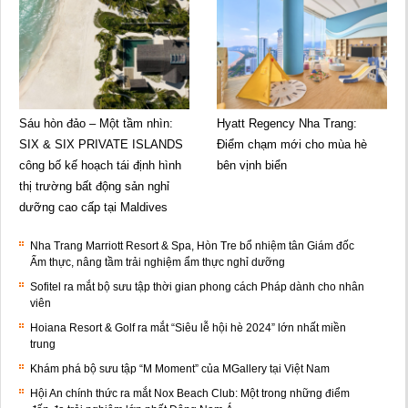
Sáu hòn đảo – Một tầm nhìn:
Hyatt Regency Nha Trang:
SIX & SIX PRIVATE ISLANDS
Điểm chạm mới cho mùa hè
công bố kế hoạch tái định hình
bên vịnh biển
thị trường bất động sản nghỉ
dưỡng cao cấp tại Maldives
Nha Trang Marriott Resort & Spa, Hòn Tre bổ nhiệm tân Giám đốc
Ẩm thực, nâng tầm trải nghiệm ẩm thực nghỉ dưỡng
Sofitel ra mắt bộ sưu tập thời gian phong cách Pháp dành cho nhân
viên
Hoiana Resort & Golf ra mắt “Siêu lễ hội hè 2024” lớn nhất miền
trung
Khám phá bộ sưu tập “M Moment” của MGallery tại Việt Nam
Hội An chính thức ra mắt Nox Beach Club: Một trong những điểm