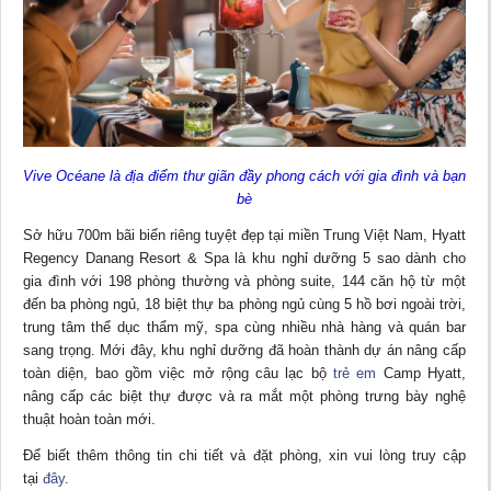
Vive Océane là địa điểm thư giãn đầy phong cách với gia đình và bạn
bè
Sở hữu 700m bãi biển riêng tuyệt đẹp tại miền Trung Việt Nam, Hyatt
Regency Danang Resort & Spa là khu nghỉ dưỡng 5 sao dành cho
gia đình với 198 phòng thường và phòng suite, 144 căn hộ từ một
đến ba phòng ngủ, 18 biệt thự ba phòng ngủ cùng 5 hồ bơi ngoài trời,
trung tâm thể dục thẩm mỹ, spa cùng nhiều nhà hàng và quán bar
sang trọng. Mới đây, khu nghỉ dưỡng đã hoàn thành dự án nâng cấp
toàn diện, bao gồm việc mở rộng câu lạc bộ
trẻ em
Camp Hyatt,
nâng cấp các biệt thự được và ra mắt một phòng trưng bày nghệ
thuật hoàn toàn mới.
Để biết thêm thông tin chi tiết và đặt phòng, xin vui lòng truy cập
tại
đây
.