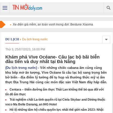
Xe điện giá mềm, an toàn vượt mong đợi: Bestune Xiaoma
chinh phục người dùng
DU LỊCH
Du lịch trong nước
Thứ 3, 25/07/2023, 16:00 PM
Khám phá Vive Océane- Câu lạc bộ bãi biễn
đầu tiên và duy nhất tại Đà Nẵng
(Du lịch trong nước)
- Với những chiếc cabana ấm cúng cùng
khu bếp mở ấn tượng, Vive Océane là câu lạc bộ sang trọng bên
bờ biển - địa điểm lý tưởng để tụ họp và thưởng thức mỹ vị ẩm
thực Địa Trung Hải cùng các món đặc sản Việt Nam đầy hấp dẫn.
Centara – thiên đường ẩm thực Thái Lan không thể bỏ qua đối với
tín đồ ẩm thực
Trải nghiệm chất La-tinh quyến rũ tại Ciela Skybar and Dining thuộc
voco Ma Belle Danang, an IHG Hotel
Hé lộ những tấm hộ chiếu quyền lực nhất thế giới năm 2023: Nhật