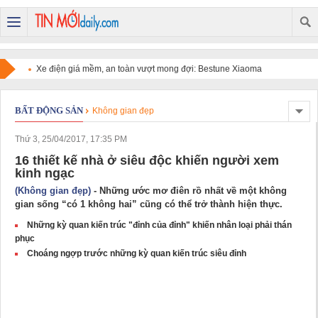
Bestune Xiaoma: Xe điện đô thị nhập khẩu nguyên chiếc chinh
phục người dùng bằng chất lượng quốc tế và sự tiện dụng
BẤT ĐỘNG SẢN
Không gian đẹp
Thứ 3, 25/04/2017, 17:35 PM
16 thiết kế nhà ở siêu độc khiến người xem
kinh ngạc
(Không gian đẹp)
- Những ước mơ điên rồ nhất về một không
gian sống “có 1 không hai” cũng có thể trở thành hiện thực.
Những kỳ quan kiến trúc "đỉnh của đỉnh" khiến nhân loại phải thán
phục
Choáng ngợp trước những kỳ quan kiến trúc siêu đỉnh