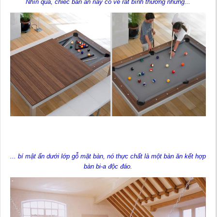
Nhìn qua, chiếc bàn ăn này có vẻ rất bình thường nhưng...
... bí mật ẩn dưới lớp gỗ mặt bàn, nó thực chất là một bàn ăn kết hợp
bàn bi-a độc đáo.