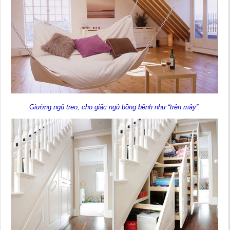
Giường ngủ treo, cho giấc ngủ bồng bềnh như “trên mây”.