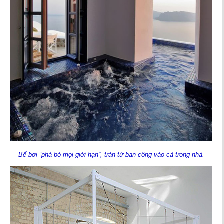
Bể bơi “phá bỏ mọi giới hạn”, tràn từ ban công vào cả trong nhà.