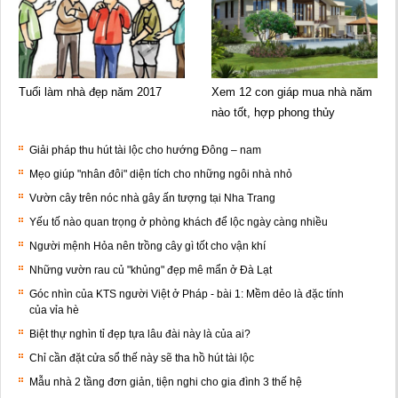
Tuổi làm nhà đẹp năm 2017
Xem 12 con giáp mua nhà năm
nào tốt, hợp phong thủy
Giải pháp thu hút tài lộc cho hướng Đông – nam
Mẹo giúp "nhân đôi" diện tích cho những ngôi nhà nhỏ
Vườn cây trên nóc nhà gây ấn tượng tại Nha Trang
Yếu tố nào quan trọng ở phòng khách để lộc ngày càng nhiều
Người mệnh Hỏa nên trồng cây gì tốt cho vận khí
Những vườn rau củ "khủng" đẹp mê mẩn ở Đà Lạt
Góc nhìn của KTS người Việt ở Pháp - bài 1: Mềm dẻo là đặc tính
của vỉa hè
Biệt thự nghìn tỉ đẹp tựa lâu đài này là của ai?
Chỉ cần đặt cửa sổ thế này sẽ tha hồ hút tài lộc
Mẫu nhà 2 tầng đơn giản, tiện nghi cho gia đình 3 thế hệ