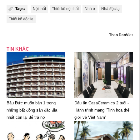
Tags:
Nội thất
Thiết kế nội thất
Nhà ở
Nhà độc lạ
Thiết kế độc lạ
Theo DanViet
TIN KHÁC
Bầu Đức muốn bán 1 trong
Dấu ấn CasaCeramics 2 tuổi -
những bất động sản đắc địa
Hành trình mang “Tinh hoa thế
nhất còn lại để trả nợ
giới về Việt Nam”